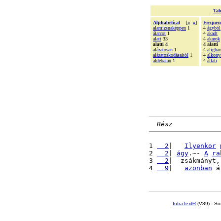
Tab
Alphabetical
[
«
»
]
Frequen
alamizsnaképpen
1
4
ágyból
álarcot
1
4
akadt
alatt
33
4
akarok
alatti 4
4 alatti
alázatosan
1
4
aligha
alázatoskodásaitól
1
4
alkony
aldebaran
1
4
állati
Rész
1 
  2
|   
Ilyenkor
2 
  2
| 
ágy
.~- 
A
ra
3 
  2
|  zsákmányt,
4 
  9
|   
azonban
 á
IntraText®
(V89) - So