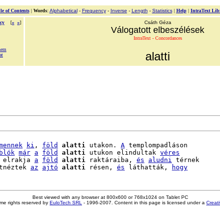
le of Contents
|
Words
:
Alphabetical
-
Frequency
-
Inverse
-
Length
-
Statistics
|
Help
|
IntraText Lib
cy
[
«
»
]
Csáth Géza
Válogatott elbeszélések
IntraText - Concordances
nem
alatti
at
mennek
ki
, 
föld
alatti
 utakon. 
A
 templompadláson

blók
már
a
föld
alatti
 utukon elindultak 
véres
 elrakja 
a
föld
alatti
 raktáraiba, 
és
aludni
 térnek

tnéztek 
az
ajtó
alatti
 résen, 
és
 láthatták, 
hogy
Best viewed with any browser at 800x600 or 768x1024 on Tablet PC
me rights reserved by
EuloTech SRL
- 1996-2007. Content in this page is licensed under a
Creat