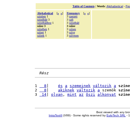
Table of Contents
|
Words
:
Alphabetical
-
Fr
Alphabetical
[
«
»
]
Frequency
[
«
»
]
színben
1
3
szerzett
szindbád
3
3
szét
szindbádhoz
1
3
szindbád
színe 3
3 színe
színében
1
3
színes
színei
1
3
szíve
színek
1
3
szívesen
Rész
1 
  8
|    
és
a
szemeinek
változik
a
színe
2 
  8
|    
akiknek
változik
a
 szemök 
színe
3 
 14
| 
olyan
, 
mint
az
õszi
alkonyat
színe
Best viewed with any br
IntraText®
(V89) - Some rights reserved by
EuloTech SRL
- 1