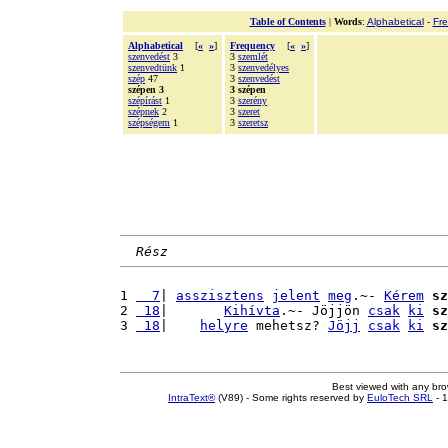
Table of Contents
|
Words
:
Alphabetical
-
Fr
Alphabetical
[
«
»
]
Frequency
[
«
»
]
szenvedést
3
3
szemlét
szenvedtünk
1
3
szenvedélyes
szép
47
3
szenvedést
szépen 3
3 szépen
szépírást
1
3
szerény
szépnek
2
3
szeret
szépségem
1
3
szeretsz
Rész
1 
  7
| 
asszisztens
jelent
meg
.~- 
Kérem
sz
2 
 18
|       
Kihívta
.~- Jöjjön 
csak
ki
sz
3 
 18
|    
helyre
 mehetsz? 
Jöjj
csak
ki
sz
Best viewed with any br
IntraText®
(V89) - Some rights reserved by
EuloTech SRL
- 1