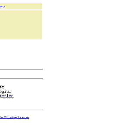
rary
t

ógiai

tetlen
ive Commons License