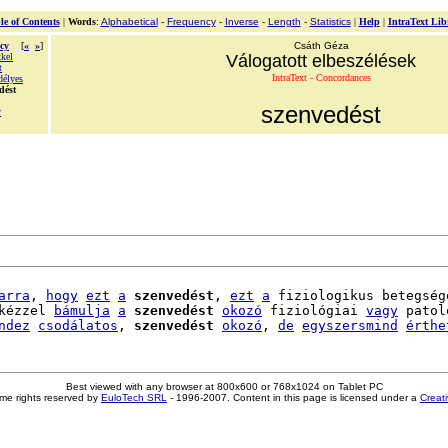
le of Contents
|
Words
:
Alphabetical
-
Frequency
-
Inverse
-
Length
-
Statistics
|
Help
|
IntraText Lib
cy
[
«
»
]
Csáth Géza
kel
Válogatott elbeszélések
t
IntraText - Concordances
délyes
dést
szenvedést
y
arra
, 
hogy
ezt
a
szenvedést
, 
ezt
a
 fiziologikus betegsége
kézzel 
bámulja
a
szenvedést
okozó
 fiziológiai 
vagy
 patol
ndez
csodálatos
, 
szenvedést
okozó
, 
de
egyszersmind
érthe
Best viewed with any browser at 800x600 or 768x1024 on Tablet PC
me rights reserved by
EuloTech SRL
- 1996-2007. Content in this page is licensed under a
Creat