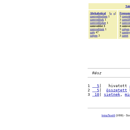
Tab
Alphabetical
[
«
»
]
Frequen
szenvedéseiben
1
3
szemek
szenvedések
1
3
szemlé
szenvedéseket
1
3
szenve
szenvedést 3
3 szenve
szenvedtünk
1
3
szépen
szép
47
3
szerén
szépen
3
3
szeret
Rész
1 
  5
|   hivatott 
2 
  5
|  
összetett
 
3 
 10
| 
sietnek
, 
mi
IntraText®
(V89) - So