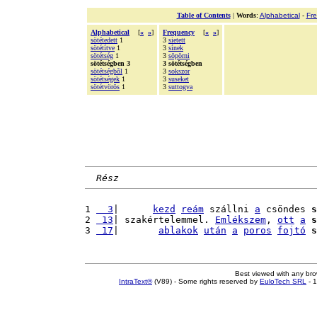
Table of Contents
|
Words
:
Alphabetical
-
Fr
Alphabetical
[
«
»
]
Frequency
[
«
»
]
sötétedett
1
3
sietett
sötétítve
1
3
sínek
sötétség
1
3
söpörni
sötétségben 3
3 sötétségben
sötétségbõl
1
3
sokszor
sötétségek
1
3
suseket
sötétvörös
1
3
suttogva
Rész
1 
  3
|      
kezd
reám
 szállni 
a
 csöndes 
s
2 
 13
| szakértelemmel. 
Emlékszem
, 
ott
a
s
3 
 17
|       
ablakok
után
a
poros
fojtó
s
Best viewed with any br
IntraText®
(V89) - Some rights reserved by
EuloTech SRL
- 1