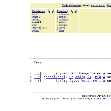
Table of Contents
|
Words
:
Alphabetical
-
Fr
Alphabetical
[
«
»
]
Frequency
[
«
»
]
seb
1
3
sajátságos
sebész
5
3
sarokba
sebészet
1
3
sarokban
sebészi 3
3 sebészi
sebet
1
3
selymes
segélykiáltása
1
3
sietett
segíteni
2
3
sínek
Rész
1 
  5
|       agyvelõben. Hangoztatom 
a
se
2 
  5
| 
gondolkodni
.~
De
addig
is
, 
míg
a
se
3 
  5
|       
Sokáig
 úgyse 
kell
, 
mert
a
se
Best viewed with any br
IntraText®
(V89) - Some rights reserved by
EuloTech SRL
- 1