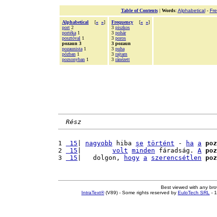
Table of Contents
|
Words
:
Alphabetical
-
Fr
Alphabetical
[
«
»
]
Frequency
[
«
»
]
port
2
3
piszkos
portéka
1
3
pohár
posztóval
1
3
poros
pozaun 3
3 pozaun
pozaunista
1
3
puha
pózban
1
3
rajtam
pozsonyban
1
3
ránézett
Rész
1 
 15
| 
nagyobb
 hiba 
se
történt
 - 
ha
a
poz
2 
 15
|        
volt
minden
 fáradság. 
A
poz
3 
 15
|   dolgon, 
hogy
a
szerencsétlen
poz
Best viewed with any br
IntraText®
(V89) - Some rights reserved by
EuloTech SRL
- 1