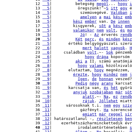
12 
  5
|          betegség 
megöl
... 
hogy
i
13 
  5
|           öregszünk!”~
S
itt
egy
 é
14 
  5
|            szemüvegévé. 
Valóban
í
15 
  5
|            
amelyen
a
mai
kész
emb
16 
  5
|         
kész
ember
 van. 
De
innen
17 
  5
|         kisgyerek, 
sõt
a
kész
emb
18 
  5
|         
valamikor
nem
volt
, 
és
mo
19 
  5
|            
Jó
! - 
Az
 érverés 
rendb
20
  5
|          
Két
perc
, 
és
minden
kész
21 
  5
|       értékû belgyógyászati szerü
22 
  6
|             
mert
halott
vagyok
. 
H
23 
  6
|     családban 
volt
.~- 
Sok
 pénzemb
24 
  6
|              
hogy
drága
 koporsóm 
25 
  7
|          
aki
a
 II. számú anatómiá
26 
  8
|           
hogy
valami
 közölnivaló
27 
  8
|       elutaztam, 
hogy
 megnézzem, 
28 
  9
|         
érezte
, 
hogy
mindez
nem
j
29 
  9
|           
Igen
, 
de
honnan
 veszed?
30
  9
|          
Pedig
négy
arany
 karcsat
31 
  9
|       karcsatja van, 
és
hét
 gyûrû
32 
  9
|         
anyjuk
szobájában
már
söt
33 
  9
|             
alatt
.~- 
Na
, 
ez
rendb
34 
 10
|             
rájuk
. 
Jóllehet
 miatt
35 
 11
|      városoknak t.i. 
nem
egy
szív
36 
 11
|            gázfényt. 
Ha
 szerencsé
37 
 11
|             
emiatt
már
reggel
sír
38 
 12
| határozatlanul -, 
részletesen
ben
39 
 12
|    ezerhétszázharminckettedik évr
40
 12
|           irodalomtörténetekben 
s
41 
 13
|          
öltem
.~- 
Ne
 beszélj!~- 
Ú