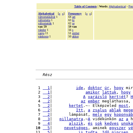
Table of Contents
|
Words
:
Alphabetical
-
Fr
Alphabetical
[
«
»
]
Frequency
[
«
»
]
változtatásával
1
64
azt
változtatta
1
63
ki
változtatták
1
62
se
van 59
59 van
vándor
1
56
s
vanja
11
51
ember
vánkosra
1
50
akkor
Rész
 1 
  1
|          
ide
, 
doktor
úr
, 
hogy
 mir
 2 
  1
|              
amikor
láttuk
, 
hogy
 3 
  2
|             
A
varázsló
kertjét
? 
H
 4 
  2
|            
az
ember
 megláthassa, 
 5 
  2
|       
kertet
.~- Elképzeled 
most
, 
 6 
  2
|          
Itt
, 
a
zsalus
ablak
mege
 7 
  2
|       lámpását, 
mely
egy
koponyáb
 8 
  3
|   
pillanatra
.~
A
 vidékünkön 
az
a
 h
 9 
  4
|       
alszik
, 
és
sok
kedves
unoká
10
  5
|     
nevetséges
, aminek 
egyszer
vé
11 
  5
|           
is
tudta
. 
Idõ
nincsen
. 