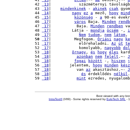
42 
 13
|            százméternyi távolságb
43 
 13
|    
mindenkinek
 - 
akinek
csak
 gyom
44 
 14
|         
nagy
ez
a
 mezõ, 
hogy
mind
45 
 15
|          
közönség
 - 
a
 90-es évekr
46 
 17
|          
város
 Baja. 
Minden
rendb
47 
 17
|           Baja. 
Minden
rendben
 va
48 
 17
|         Látja - 
mondja
öcsém
 -, 
i
49 
 17
|            
Nem
tudom
, 
nem
látom
, 
50
 17
|          Megfogom. 
Óriási
nagy
ke
51 
 17
|            elõrehaladni. 
Az
út
te
52 
 17
|            komolyabb, 
nagyobb
dol
53 
 18
|         
õrnagy
, 
és
hogy
éles
 kard
54 
 18
|           
azonban
nem
felelt
.~- 
J
55 
 18
|          
fogai
között
 -, 
hiszen
j
56 
 18
|        jelentem, 
hogy
minden
kész
57 
 18
|           van 
az
 akasztáshoz.~- 
J
58 
 18
|             
és
 érdeklõdés 
nélkül
.
59 
 18
|           
mint
 ezredes, nyugalomb
Best viewed with any br
IntraText®
(V89) - Some rights reserved by
EuloTech SRL
- 1