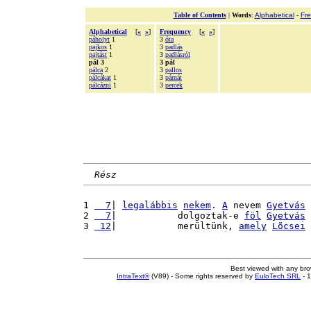
Table of Contents
|
Words
:
Alphabetical
-
Fr
Alphabetical
[
«
»
]
Frequency
[
«
»
]
páholyt
1
3
óta
pajkos
1
3
padlás
pajtást
1
3
padlásról
pál 3
3 pál
pálca
2
3
pallos
pálcákat
1
3
párnát
pálcázni
1
3
percek
Rész
1 
  7
| 
legalábbis
nekem
. 
A
 nevem 
Gyetvás
2 
  7
|           dolgoztak-e 
föl
Gyetvás
3 
 12
|           merültünk, 
amely
Lõcsei
Best viewed with any br
IntraText®
(V89) - Some rights reserved by
EuloTech SRL
- 1