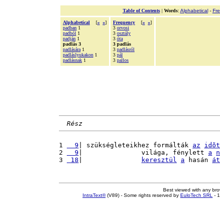
Table of Contents
|
Words
:
Alphabetical
-
Fr
Alphabetical
[
«
»
]
Frequency
[
«
»
]
padban
1
3
orvosi
padból
1
3
osztály
padján
1
3
óta
padlás 3
3 padlás
padlására
1
3
padlásról
padláslyukakon
1
3
pál
padlásnak
1
3
pallos
Rész
1 
  9
| szükségleteikhez formálták 
az
idõt
2 
  9
|               világa, fénylett 
a
n
3 
 18
|               
keresztül
a
 hasán 
át
Best viewed with any br
IntraText®
(V89) - Some rights reserved by
EuloTech SRL
- 1