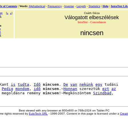
le of Contents
|
Words
:
Alphabetical
-
Frequency
-
Inverse
-
Length
-
Statistics
|
Help
|
IntraText Lib
cy
[
«
»
]
Csáth Géza
ek
Válogatott elbeszélések
IntraText - Concordances
en
a
nincsen
t
t
Kant 
is
tudta
. 
Idõ
nincsen
. 
De
van
nekünk
egy
 tudási

 
Pedig
mondom
, 
idõ
nincsen
.~
Honnan
 szereztük 
ezt
az
 megoldásra remény 
nincsen
!~Megköszöntem 
Szindbád
Best viewed with any browser at 800x600 or 768x1024 on Tablet PC
me rights reserved by
EuloTech SRL
- 1996-2007. Content in this page is licensed under a
Creat