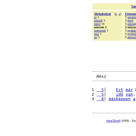
Tab
Alphabetical
[
«
»
]
Frequen
ni
2
3
nevett
nikoláj
3
3
nevû
nincs
19
3
nikoláj
nincsen 3
3 nincs
nincsenek
1
3
nyakár
nini
1
3
nyögöt
no
5
3
oboistá
Rész
1 
  5
|    
Ezt
már
 
2 
  5
|    
idõ
van
.
3 
  8
| 
másképpen
a
IntraText®
(V89) - So