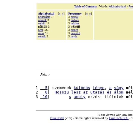
Table of Contents
|
Words
:
Alphabetical
-
Fr
Alphabetical
[
«
»
]
Frequency
[
«
»
]
nekiszánta
1
3
nappal
nekünk
3
3
nedves
nélkül
12
3
nekünk
nélküli 3
3 nélküli
nem
337
3
nemes
néma
16
3
németül
némák
2
3
nevét
Rész
1 
  5
| szemének 
különös
fénye
, 
a
vágy
nél
2 
  8
|  
Hosszú
lesz
az
utazás
és
álom
nél
3 
 10
|        
s
amely
 érzéki ítéletek 
nél
Best viewed with any br
IntraText®
(V89) - Some rights reserved by
EuloTech SRL
- 1