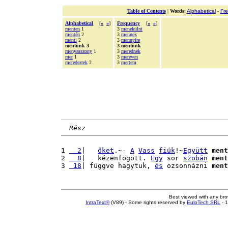
Table of Contents
|
Words
:
Alphabetical
-
Fr
Alphabetical
[
«
»
]
Frequency
[
«
»
]
menten
1
3
menekülni
mentén
2
3
mennek
menti
2
3
mennyire
mentünk 3
3 mentünk
menyasszony
1
3
merednek
mer
1
3
mereven
meredeztek
2
3
mertem
Rész
1 
  2
|   
õket
.~- 
A
Vass
fiúk
!~
Együtt
ment
2 
  8
|   kézenfogott. 
Egy
 sor 
szobán
ment
3 
 18
| függve hagytuk, 
és
 ozsonnázni 
ment
Best viewed with any br
IntraText®
(V89) - Some rights reserved by
EuloTech SRL
- 1