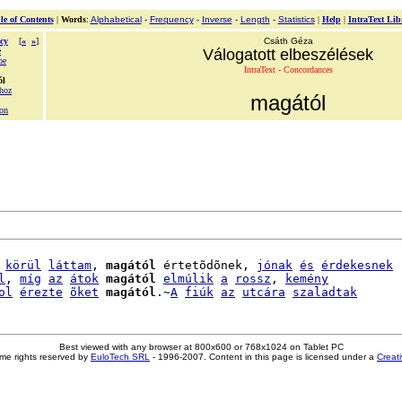
le of Contents
|
Words
:
Alphabetical
-
Frequency
-
Inverse
-
Length
-
Statistics
|
Help
|
IntraText Lib
cy
[
«
»
]
Csáth Géza
e
Válogatott elbeszélések
be
IntraText - Concordances
ól
hoz
magától
on
körül
láttam
, 
magától
 értetõdõnek, 
jónak
és
érdekesnek
l
, 
míg
az
átok
magától
elmúlik
a
rossz
, 
kemény
ol
érezte
õket
magától
.~
A
fiúk
az
utcára
szaladtak
Best viewed with any browser at 800x600 or 768x1024 on Tablet PC
me rights reserved by
EuloTech SRL
- 1996-2007. Content in this page is licensed under a
Creat