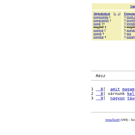
Tab
Alphabetical
[
«
»
]
Frequen
magasságára
1
3
leszel-
magasságból
1
3
levegõ
magát
19
3
levelek
magától 3
3 magát
magával
2
3
maguk
maguk
4
3
mai
magukat
4
3
maradj
Rész
1 
  8
|  
amit
magam
2 
  8
| várnunk 
kel
3 
  9
|  
nagyon
táv
IntraText®
(V89) - So