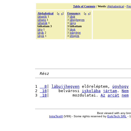
Table of Contents
|
Words
:
Alphabetical
-
Fr
Alphabetical
[
«
»
]
Frequency
[
«
»
]
láthatók
1
3
lábát
láthatta
1
3
lábujjhegyen
láthatták
1
3
lánya
láthattam 3
3 láthattam
látja
1
3
látok
látják
2
3
leányfejet
látjuk
1
3
lebegtek
Rész
1 
  8
| 
lábujjhegyen
 elõreléptem, 
úgyhogy
2 
 18
|    belvárosi 
iskolába
jártam
. 
Nem
3 
 18
|          mozdulatai. 
Az
arcát
nem
Best viewed with any br
IntraText®
(V89) - Some rights reserved by
EuloTech SRL
- 1