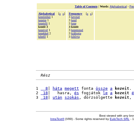
Table of Contents
|
Words
:
Alphabetical
-
Fr
Alphabetical
[
«
»
]
Frequency
[
«
»
]
kezeimhez
1
3
keveset
kezeire
1
3
kezd
kezeirõl
1
3
keze
kezeit 3
3 kezeit
kezeivel
1
3
kezemmel
kezekkel
2
3
kiáltotta
kézelõ
1
3
kihívta
Rész
1 
  8
| 
háta
megett
 fonta 
össze
a
kezeit
. 
2 
 18
|   hasra, 
és
 fogjátok 
le
a
kezeit
é
3 
 18
| 
után
szokás
, dörzsölgette 
kezeit
, 
Best viewed with any br
IntraText®
(V89) - Some rights reserved by
EuloTech SRL
- 1