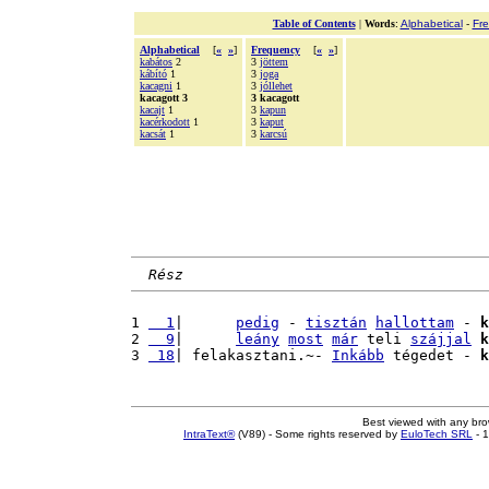
Table of Contents
|
Words
:
Alphabetical
-
Fr
Alphabetical
[
«
»
]
Frequency
[
«
»
]
kabátos
2
3
jöttem
kábító
1
3
joga
kacagni
1
3
jóllehet
kacagott 3
3 kacagott
kacajt
1
3
kapun
kacérkodott
1
3
kaput
kacsát
1
3
karcsú
Rész
1 
  1
|      
pedig
 - 
tisztán
hallottam
 - 
k
2 
  9
|      
leány
most
már
 teli 
szájjal
k
3 
 18
| felakasztani.~- 
Inkább
 tégedet - 
k
Best viewed with any br
IntraText®
(V89) - Some rights reserved by
EuloTech SRL
- 1