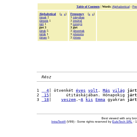
Table of Contents
|
Words
:
Alphabetical
-
Fr
Alphabetical
[
«
»
]
Frequency
[
«
»
]
járnak
2
3
irányában
járnunk
1
3
irmával
járó
1
3
iszonyú
járt 3
3 járt
jártak
5
3
játszottak
járták
1
3
jelentette
jártam
5
3
jöttem
Rész
1 
  4
| ötvenkét 
éves
volt
. 
Más
világ
járt
2 
 15
|      útitáskájában. Hónapokig 
járt
3 
 18
|    
veszem
.~
A
kis
Emma
 gyakran 
járt
Best viewed with any br
IntraText®
(V89) - Some rights reserved by
EuloTech SRL
- 1