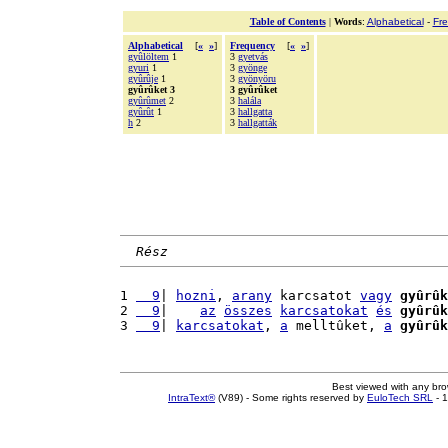
Table of Contents
|
Words
:
Alphabetical
-
Fr
Alphabetical
[
«
»
]
Frequency
[
«
»
]
gyûlöltem
1
3
gyetvás
gyuri
1
3
gyönge
gyûrûje
1
3
gyönyöru
gyûrûket 3
3 gyûrûket
gyûrûmet
2
3
halála
gyûrût
1
3
hallgatta
h
2
3
hallgatták
Rész
1 
  9
| 
hozni
, 
arany
 karcsatot 
vagy
gyûrûk
2 
  9
|    
az
összes
karcsatokat
és
gyûrûk
3 
  9
| 
karcsatokat
, 
a
 melltûket, 
a
gyûrûk
Best viewed with any br
IntraText®
(V89) - Some rights reserved by
EuloTech SRL
- 1