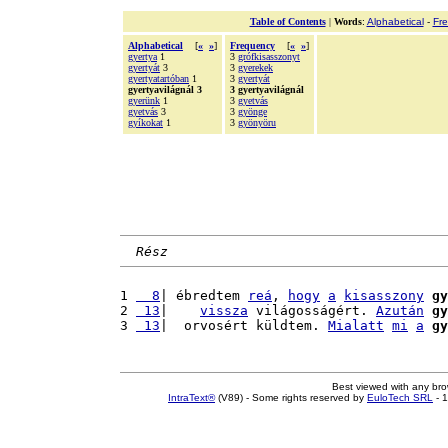
Table of Contents
|
Words
:
Alphabetical
-
Fr
Alphabetical
[
«
»
]
Frequency
[
«
»
]
gyertya
1
3
grófkisasszonyt
gyertyát
3
3
gyerekek
gyertyatartóban
1
3
gyertyát
gyertyavilágnál 3
3 gyertyavilágnál
gyerünk
1
3
gyetvás
gyetvás
3
3
gyönge
gyíkokat
1
3
gyönyöru
Rész
1 
  8
| ébredtem 
reá
, 
hogy
a
kisasszony
gy
2 
 13
|    
vissza
 világosságért. 
Azután
gy
3 
 13
|  orvosért küldtem. 
Mialatt
mi
a
gy
Best viewed with any br
IntraText®
(V89) - Some rights reserved by
EuloTech SRL
- 1