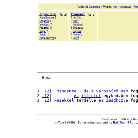
Table of Contents
|
Words
:
Alphabetical
-
Fr
Alphabetical
[
«
»
]
Frequency
[
«
»
]
fogadhatom
1
3
férfiak
fogadós
1
3
fiút
fogadott
2
3
fölébred
fogadta 3
3 fogadta
fogai
2
3
fogják
fogait
1
3
fogunk
fogalmaival
1
3
forró
Rész
1 
 12
|  
mindenre
 - 
de
a
városbíró
nem
fog
2 
 12
|         
Az
ítéletet
 egykedvûen 
fog
3 
 12
| 
kezekkel
 térdelve 
és
imádkozva
fog
Best viewed with any br
IntraText®
(V89) - Some rights reserved by
EuloTech SRL
- 1