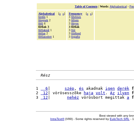
Table of Contents
|
Words
:
Alphabetical
-
Fr
Alphabetical
[
«
»
]
Frequency
[
«
»
]
ferdén
1
3
félelmes
féregnek
2
3
féltem
férfi
6
3
fényes
férfiak 3
3 férfiak
férfiaknál
1
3
fiút
férfias
2
3
fölébred
férfiasodott
1
3
fogadta
Rész
1 
  6
|      
szép
, 
és
 akadnak 
igen
derék
f
2 
 12
| vörösesszõke 
haja
volt
. 
Az
ilyen
f
3 
 12
|       
nehéz
 vörösbort megittak 
a
f
Best viewed with any br
IntraText®
(V89) - Some rights reserved by
EuloTech SRL
- 1