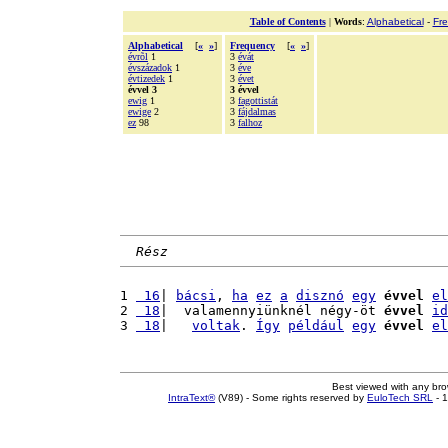
Table of Contents
|
Words
:
Alphabetical
-
Fr
Alphabetical
[
«
»
]
Frequency
[
«
»
]
évrõl
1
3
évát
évszázadok
1
3
éve
évtizedek
1
3
évet
évvel 3
3 évvel
ewig
1
3
fagottistát
ewige
2
3
fájdalmas
ez
98
3
falhoz
Rész
1 
 16
| 
bácsi
, 
ha
ez
a
disznó
egy
évvel
el
2 
 18
|  valamennyiünknél négy-öt 
évvel
id
3 
 18
|   
voltak
. 
Így
például
egy
évvel
el
Best viewed with any br
IntraText®
(V89) - Some rights reserved by
EuloTech SRL
- 1