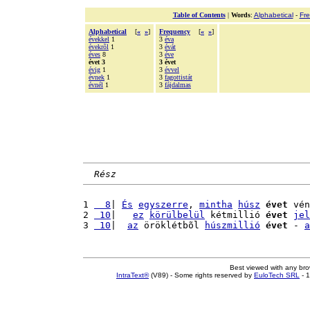
Table of Contents
|
Words
:
Alphabetical
-
Fr
Alphabetical
[
«
»
]
Frequency
[
«
»
]
évekkel
1
3
éva
évekrõl
1
3
évát
éves
8
3
éve
évet 3
3 évet
évig
1
3
évvel
évnek
1
3
fagottistát
évnél
1
3
fájdalmas
Rész
1 
  8
| 
És
egyszerre
, 
mintha
húsz
évet
 vén
2 
 10
|   
ez
körülbelül
 kétmillió 
évet
jel
3 
 10
|  
az
 öröklétbõl 
húszmillió
évet
 - 
a
Best viewed with any br
IntraText®
(V89) - Some rights reserved by
EuloTech SRL
- 1