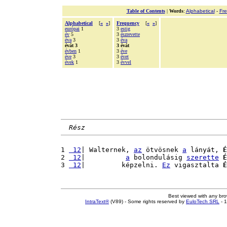
Table of Contents
|
Words
:
Alphabetical
-
Fr
Alphabetical
[
«
»
]
Frequency
[
«
»
]
európai
1
3
estig
év
5
3
észrevette
éva
3
3
éva
évát 3
3 évát
évben
1
3
éve
éve
3
3
évet
évek
1
3
évvel
Rész
1 
 12
| Walternek, 
az
 ötvösnek 
a
 lányát, 
É
2 
 12
|          
a
 bolondulásig 
szerette
É
3 
 12
|         képzelni. 
Ez
 vigasztalta 
É
Best viewed with any br
IntraText®
(V89) - Some rights reserved by
EuloTech SRL
- 1