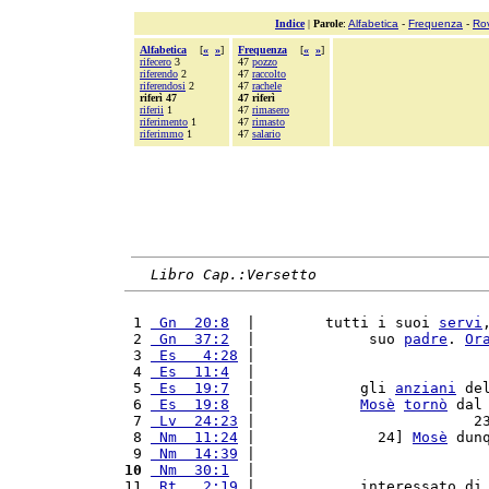
Indice
|
Parole
:
Alfabetica
-
Frequenza
-
Ro
Alfabetica
[
«
»
]
Frequenza
[
«
»
]
rifecero
3
47
pozzo
riferendo
2
47
raccolto
riferendosi
2
47
rachele
riferì 47
47 riferì
riferii
1
47
rimasero
riferimento
1
47
rimasto
riferimmo
1
47
salario
Libro Cap.:Versetto
 1 
 Gn  20:8
  |        tutti i suoi 
servi
 2 
 Gn  37:2
  |             suo 
padre
. 
Or
 3 
 Es   4:28
 |                          
 4 
 Es  11:4
  |                          
 5 
 Es  19:7
  |            gli 
anziani
 de
 6 
 Es  19:8
  |            
Mosè
tornò
 dal
 7 
 Lv  24:23
 |                         2
 8 
 Nm  11:24
 |              24] 
Mosè
 dun
 9 
 Nm  14:39
 |                          
10
 Nm  30:1
  |                          
11 
 Rt   2:19
 |            interessato di