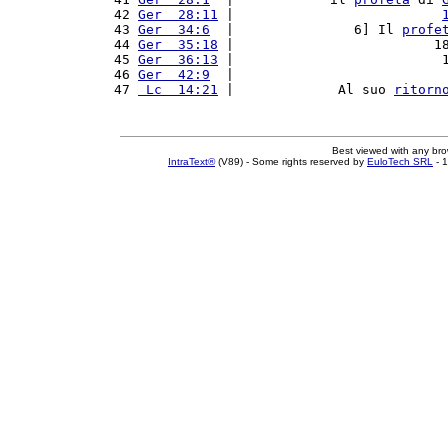
42 
Ger  28:11
 |                          
43 
Ger  34:6
  |               6] Il 
profe
44 
Ger  35:18
 |                         1
45 
Ger  36:13
 |                          
46 
Ger  42:9
  |                          
47 
 Lc  14:21
 |             Al suo 
ritorn
Best viewed with any br
IntraText®
(V89) - Some rights reserved by
EuloTech SRL
- 1