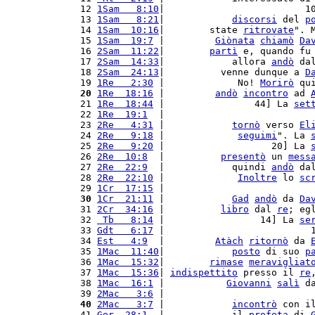
12 
1Sam   8:10
|                         1
13 
1Sam   8:21
|            
discorsi
 del 
p
14 
1Sam  10:16
|        state 
ritrovate
". 
15 
1Sam  19:7
 |         
Giònata
chiamò
Da
16 
2Sam  11:22
|        
partì
 e, quando fu
17 
2Sam  14:33
|            allora 
andò
 da
18 
2Sam  24:13
|          venne dunque a 
D
19 
1Re   2:30
 |             No! 
Morirò
 qu
20
1Re  18:16
 |         
andò
incontro
 ad 
21 
1Re  18:44
 |                44] La 
set
22 
1Re  19:1
  |                          
23 
2Re   4:31
 |            
tornò
 verso 
El
24 
2Re   9:18
 |             
seguimi
". La 
25 
2Re   9:20
 |                   20] La 
26 
2Re  10:8
  |          
presentò
 un 
mess
27 
2Re  22:9
  |            quindi 
andò
 da
28 
2Re  22:10
 |             
Inoltre
 lo 
sc
29 
1Cr  17:15
 |                          
30
1Cr  21:11
 |            
Gad
andò
 da 
Da
31 
2Cr  34:16
 |          
libro
 dal 
re
; eg
32 
 Tb   8:14
 |                 14] La 
se
33 
Gdt   6:17
 |                          
34 
Est   4:9
  |         
Atàch
ritornò
 da 
35 
1Mac  11:40
|            
posto
 di suo 
p
36 
1Mac  15:32
|        
rimase
meravigliat
37 
1Mac  15:36
| 
indispettito
 presso il 
re
38 
1Mac  16:1
 |           
Giovanni
salì
 d
39 
2Mac   3:6
 |                          
40
2Mac   3:7
 |            
incontrò
 con i
41 
Ger  28:1
  |            il 
profeta
 di 