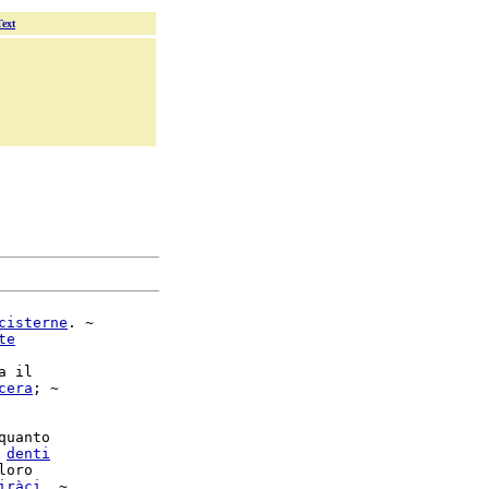
Text
cisterne
. ~

te
a il

cera
; ~

quanto

 
denti
loro

iràci
. ~
