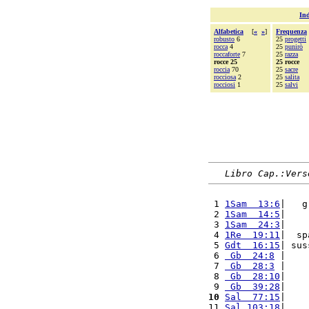
Ind
Alfabetica
[
«
»
]
Frequenza
robusto
6
25
progetti
rocca
4
25
punirò
roccaforte
7
25
razza
rocce 25
25 rocce
roccia
70
25
sacre
rocciosa
2
25
salita
rocciosi
1
25
salvi
Libro Cap.:Vers
 1 
1Sam  13:6
|   g
 2 
1Sam  14:5
|    
 3 
1Sam  24:3
|    
 4 
1Re  19:11
|  sp
 5 
Gdt  16:15
| sus
 6 
 Gb  24:8
 |    
 7 
 Gb  28:3
 |    
 8 
 Gb  28:10
|    
 9 
 Gb  39:28
|    
10
Sal  77:15
|    
11 
Sal 103:18
|    