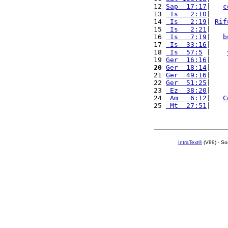
12 
Sap  17:17
|   
c
13 
 Is   2:10
|    
14 
 Is   2:19
| 
Rif
15 
 Is   2:21
|    
16 
 Is   7:19
|   
b
17 
 Is  33:16
|    
18 
 Is  57:5
 |    
19 
Ger  16:16
|    
20
Ger  18:14
|    
21 
Ger  49:16
|    
22 
Ger  51:25
|    
23 
 Ez  38:20
|    
24 
 Am   6:12
|   
C
25 
 Mt  27:51
|    
IntraText®
(V89) - So