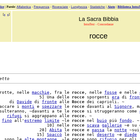
ice
|
Parole
:
Alfabetica
-
Frequenza
-
Rovesciate
-
Lunghezza
-
Statistiche
|
Aiuto
|
Biblioteca Intra
[
«
»
]
La Sacra Bibbia
IntraText - Concordanze
rocce
etto
rotte, nelle 
macchie
, fra le 
rocce
, nelle 
fosse
 e nelle 
                5] Una delle 
rocce
 sporgenti 
era
 di 
fron
    di 
Davide
 di 
fronte
 alle 
Rocce
 dei caprioli. ~

accare i 
monti
 e 
spezzare
 le 
rocce
 davanti al 
Signore
, m
sulteranno, ~davanti a te le 
rocce
 si struggeranno come 
   
rifugi
 si aggrappano alle 
rocce
. ~

 
fino
 all'
estremo
limite
 ~le 
rocce
 nel 
buio
 più 
fondo
. ~

                   10] nelle 
rocce
scava
gallerie
 ~e su 
                28] 
Abita
 le 
rocce
 e 
passa
 la 
notte
 ~sui
               15] 
Spaccò
 le 
rocce
 nel 
deserto
 ~e 
diede
 
  sono le 
alte
montagne
, ~le 
rocce
 sono 
rifugio
 per gli 