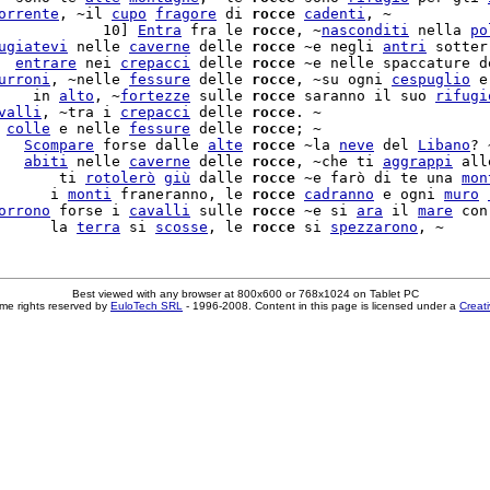
orrente
, ~il 
cupo
fragore
 di 
rocce
cadenti
, ~

            10] 
Entra
 fra le 
rocce
, ~
nasconditi
 nella 
po
ugiatevi
 nelle 
caverne
 delle 
rocce
 ~e negli 
antri
 sotter
  
entrare
 nei 
crepacci
 delle 
rocce
 ~e nelle spaccature de
urroni
, ~nelle 
fessure
 delle 
rocce
, ~su ogni 
cespuglio
 e
    in 
alto
, ~
fortezze
 sulle 
rocce
 saranno il suo 
rifugi
valli
, ~tra i 
crepacci
 delle 
rocce
. ~

 
colle
 e nelle 
fessure
 delle 
rocce
   
Scompare
 forse dalle 
alte
rocce
 ~la 
neve
 del 
Libano
? 
   
abiti
 nelle 
caverne
 delle 
rocce
, ~che ti 
aggrappi
 all
       ti 
rotolerò
giù
 dalle 
rocce
 ~e farò di te una 
mon
      i 
monti
 franeranno, le 
rocce
cadranno
 e ogni 
muro
orrono
 forse i 
cavalli
 sulle 
rocce
 ~e si 
ara
 il 
mare
 con
      la 
terra
 si 
scosse
, le 
rocce
 si 
spezzarono
Best viewed with any browser at 800x600 or 768x1024 on Tablet PC
me rights reserved by
EuloTech SRL
- 1996-2008. Content in this page is licensed under a
Creat