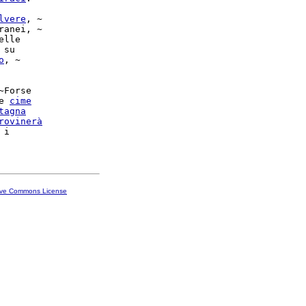
lvere
, ~

ranei, ~

lle

 su

o
, ~

~Forse

e 
cime
tagna
rovinerà
 i

ive Commons License