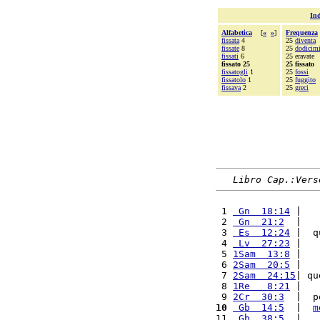
Ind
Alfabetica
[
«
»
]
Frequenza
fissata
4
25
diventa
fissate
8
25
dodicimi
fissati
6
25 eravate
fissato 25
25 fissato
fissatogli
1
25
fossi
fissatolo
1
25
fuggito
fissava
2
25
greci
Libro Cap.:Vers
 1 
 Gn  18:14
 |   
 2 
 Gn  21:2
  |   
 3 
 Es  12:24
 |  q
 4 
 Lv  27:23
 |   
 5 
1Sam  13:8
 |   
 6 
2Sam  20:5
 |   
 7 
2Sam  24:15
| qu
 8 
1Re   8:21
 |   
 9 
2Cr  30:3
  |  p
10
 Gb  14:5
  |  
m
11 
 Gb  38:5
  |   