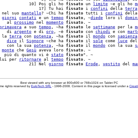
            10] Poi gli ho 
fissato
 un 
limite
 ~e gli ho 
m
                17] Tu hai 
fissato
 i 
confini
 della 
terra
 nel suo 
mantello
? ~Chi ha 
fissato
 tutti i 
confini
 della
 
giorni
contati
 e un 
tempo
fissato
, ~
diede
 loro il 
domin
   al 
prossimo
 nel 
momento
fissato
. ~

primavera
 a suo 
tempo
, ~ha 
fissato
 le 
settimane
 per la 
m
   di 
argento
 e di 
oro
, ~è 
fissato
 con 
chiodi
 e con 
mart
 la 
terra
 con 
potenza
, ~ha 
fissato
 il 
mondo
 con 
sapienza
   
dice
 il 
Signore
 ~che ha 
fissato
 il 
sole
 come 
luce
 del
   con la sua 
potenza
, ~ha 
fissato
 il 
mondo
 con la sua 
s
 
monte
 che 
Gesù
 aveva loro 
fissato
. ~

  più di quanto vi è 
stato
fissato
". ~

lui per 
ritornare
 al 
tempo
fissato
. ~

            21] Nel 
giorno
fissato
Erode
, 
vestito
 del 
ma
Best viewed with any browser at 800x600 or 768x1024 on Tablet PC
me rights reserved by
EuloTech SRL
- 1996-2008. Content in this page is licensed under a
Creat