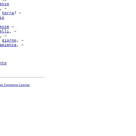
esso
, ~

 
terra
? ~

io
esse
 ~

elli
, ~

 
giorno
, ~

apienza
, ~

nto
ive Commons License