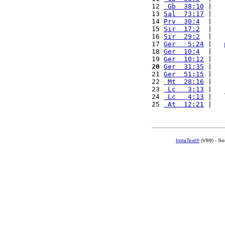
12 
 Gb  38:10
 |   
13 
Sal  73:17
 |   
14 
Prv  30:4
  |   
15 
Sir  17:2
  |   
16 
Sir  29:2
  |   
17 
Ger   5:24
 |   
18 
Ger  10:4
  |   
19 
Ger  10:12
 |   
20
Ger  31:35
 |   
21 
Ger  51:15
 |   
22 
 Mt  28:16
 |   
23 
 Lc   3:13
 |   
24 
 Lc   4:13
 |   
25 
 At  12:21
 |   
IntraText®
(V89) - So