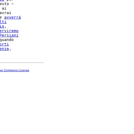
sto ~

 ai

vrai

e 
avverrà
lti
io
,

erviremo
Persiani
quando

orti
enze
ive Commons License