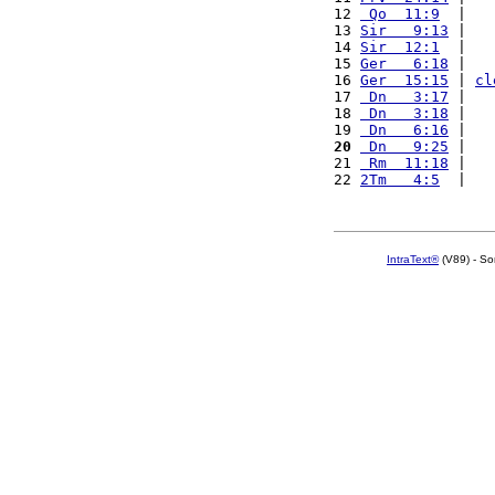
12 
 Qo  11:9
  |   
13 
Sir   9:13
 |   
14 
Sir  12:1
  |   
15 
Ger   6:18
 |   
16 
Ger  15:15
 | 
cl
17 
 Dn   3:17
 |   
18 
 Dn   3:18
 |   
19 
 Dn   6:16
 |   
20
 Dn   9:25
 |   
21 
 Rm  11:18
 |   
22 
2Tm   4:5
  |   
IntraText®
(V89) - So