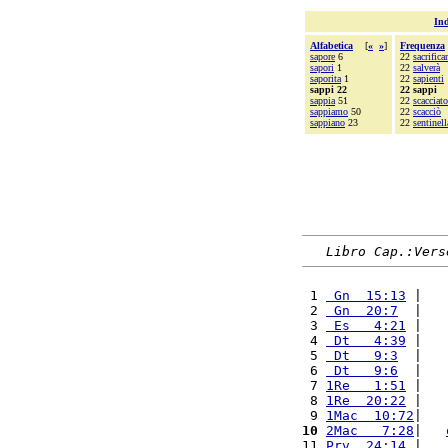
Ind
Alfabetica
[
«
»
]
Frequenza
sapore
6
22
sacrifica
sapori
1
22
salverà
saporita
1
22
sapienti
sappi 22
22 sappi
sappia
51
22
scacciato
sappiamo
50
22
scacciò
sappiano
23
22
sentinell
Libro Cap.:Vers
 1 
 Gn  15:13
 |   
 2 
 Gn  20:7
  |   
 3 
 Es   4:21
 |   
 4 
 Dt   4:39
 |   
 5 
 Dt   9:3
  |   
 6 
 Dt   9:6
  |   
 7 
1Re   1:51
 |   
 8 
1Re  20:22
 |   
 9 
1Mac  10:72
|   
10
2Mac   7:28
|   
11 
Prv  24:14
 |   