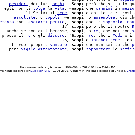
    
desideri
 dei tuoi 
occhi
. ~
Sappi
 però che su tutto que
  egli non ti 
tolga
 la 
vita
; ~
sappi
 che 
cammini
 in 
mezzo
           1] Se fai il 
bene
, 
sappi
 a chi lo fai; ~così a
      
ascoltate
, o 
popoli
, ~e 
sappi
, o 
assemblea
, ciò ch
emenza
 non 
lasciarmi
perire
, ~
sappi
 che io 
sopporto
insu
                          17] 
sappi
 però che il nostro 
D
   anche se non ci liberasse, 
sappi
, o 
re
, che noi non 
s
 presso il 
re
 e gli 
dissero
: "
Sappi
, 
re
, che i 
Medi
 e i 
                          25] 
Sappi
 e 
intendi
bene
, ~da 
     ti vuoi proprio 
vantare
, 
sappi
 che non sei tu che 
p
    però 
vigila
attentamente
, 
sappi
sopportare
 le 
soffer
Best viewed with any browser at 800x600 or 768x1024 on Tablet PC
me rights reserved by
EuloTech SRL
- 1996-2008. Content in this page is licensed under a
Creat