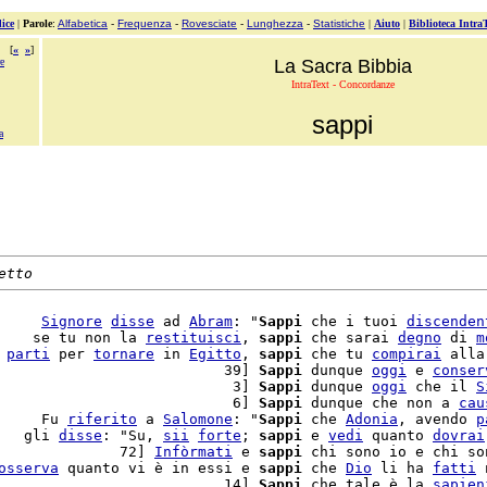
ice
|
Parole
:
Alfabetica
-
Frequenza
-
Rovesciate
-
Lunghezza
-
Statistiche
|
Aiuto
|
Biblioteca Intra
[
«
»
]
re
La Sacra Bibbia
IntraText - Concordanze
sappi
a
etto
     
Signore
disse
 ad 
Abram
: "
Sappi
 che i tuoi 
discenden
    se tu non la 
restituisci
, 
sappi
 che sarai 
degno
 di 
m
 
parti
 per 
tornare
 in 
Egitto
, 
sappi
 che tu 
compirai
 alla
                          39] 
Sappi
 dunque 
oggi
 e 
conser
                           3] 
Sappi
 dunque 
oggi
 che il 
S
                           6] 
Sappi
 dunque che non a 
cau
     Fu 
riferito
 a 
Salomone
: "
Sappi
 che 
Adonia
, avendo 
p
   gli 
disse
: "Su, 
sii
forte
; 
sappi
 e 
vedi
 quanto 
dovrai
              72] 
Infòrmati
 e 
sappi
osserva
 quanto vi è in essi e 
sappi
 che 
Dio
 li ha 
fatti
 
                          14] 
Sappi
 che tale è la 
sapien