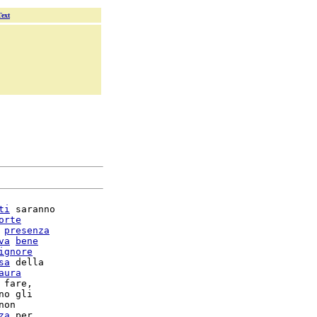
Text
ti
 saranno

orte
 
presenza
va
bene
ignore
sa
 della

aura
 fare,

non

za
 per
