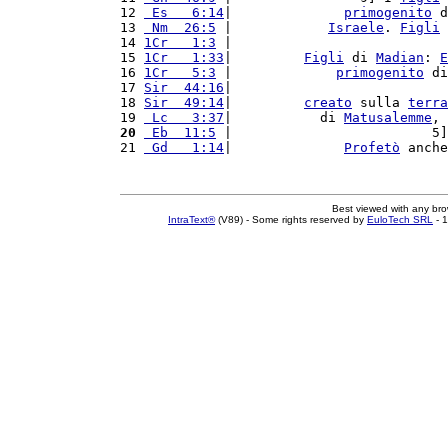
12 
 Es   6:14
|              
primogenito
 d
13 
 Nm  26:5
 |            
Israele
. 
Figli
 
14 
1Cr   1:3
 |                           
15 
1Cr   1:33
|         
Figli
 di 
Madian
: 
E
16 
1Cr   5:3
 |             
primogenito
 di
17 
Sir  44:16
|                           
18 
Sir  49:14
|         
creato
 sulla 
terra
19 
 Lc   3:37
|           di 
Matusalemme
, 
20
 Eb  11:5
 |                         5]
21 
 Gd   1:14
|              
Profetò
 anche
Best viewed with any br
IntraText®
(V89) - Some rights reserved by
EuloTech SRL
- 1