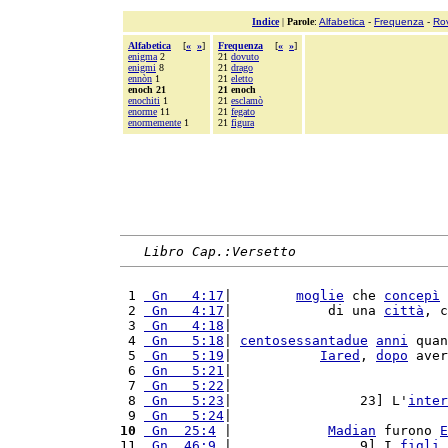
Indice
|
Parole
:
Alfabetica
-
Frequenza
-
Ro
Alfabetica
[
«
»
]
Frequenza
[
«
»
]
enigma
2
21
dovuto
enigmi
8
21
drago
ennòn
1
21
eletto
enoch 21
21 enoch
enochiti
1
21
esclamò
enorme
11
21
fegato
enormemente
1
21
figura
Libro Cap.:Versetto
 1 
 Gn   4:17
|        
moglie
 che 
concepì
 
 2 
 Gn   4:17
|            di una 
città
, c
 3 
 Gn   4:18
|                           
 4 
 Gn   5:18
| 
centosessantadue
anni
 quan
 5 
 Gn   5:19
|           
Iared
, 
dopo
 aver
 6 
 Gn   5:21
|                           
 7 
 Gn   5:22
|                           
 8 
 Gn   5:23
|                23] L'
inter
 9 
 Gn   5:24
|                           
10
 Gn  25:4
 |            
Madian
 furono 
E
11 
 Gn  46:9
 |                9] I 
figli
 