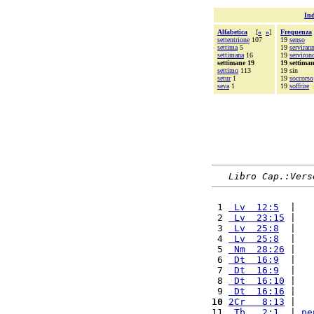
Ind
Alfabetica
[
«
»
]
Frequenza
settentrione
107
19
senso
settima
5
19
serviran
settimana
16
19
serviron
settimane 19
19 settima
settimo
113
19 sin
setur
1
19
soccorso
seva
1
19
soffrire
Libro Cap.:Vers
 1 
 Lv  12:5
  |   
 2 
 Lv  23:15
 |   
 3 
 Lv  25:8
  |   
 4 
 Lv  25:8
  |   
 5 
 Nm  28:26
 |   
 6 
 Dt  16:9
  |   
 7 
 Dt  16:9
  |   
 8 
 Dt  16:10
 |   
 9 
 Dt  16:16
 |   
10
2Cr   8:13
 |   
11 
 Tb   2:1
  | 
pe