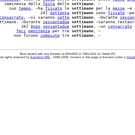
  imminenza della 
festa
 delle 
settimane
. ~

    suo 
tempo
, ~ha 
fissato
 le 
settimane
 per la 
messe
 ~e 
                 24] 
Settanta
settimane
 sono 
fissate
 ~pe
consacrato
, ~vi saranno 
sette
settimane
. ~Durante 
sessan
ttimane. ~Durante 
sessantadue
settimane
 ~saranno restaur
         26] 
Dopo
sessantadue
settimane
, ~un 
consacrato
 
       
feci
penitenza
 per tre 
settimane
, ~

      non furono 
compiute
 tre 
settimane
Best viewed with any browser at 800x600 or 768x1024 on Tablet PC
me rights reserved by
EuloTech SRL
- 1996-2008. Content in this page is licensed under a
Creat