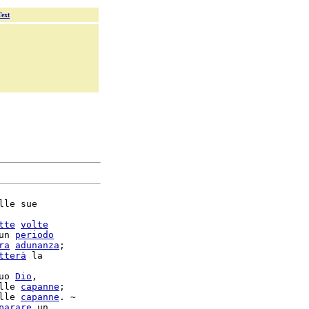
Text
lle sue

tte
volte
un 
periodo
ra
adunanza
;

tterà
 la

uo 
Dio
,

lle 
capanne
lle 
capanne
. ~

parare
 un
