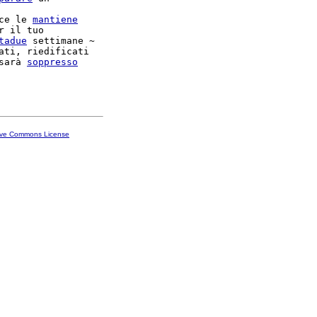
ce le 
mantiene
r il tuo

tadue
 settimane ~

ati, riedificati

sarà 
soppresso
ive Commons License