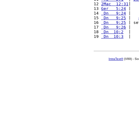
12 
2Mac  12:31
|   
13 
Ger   5:24
 |   
14 
 Dn   9:24
 |   
15 
 Dn   9:25
 |   
16 
 Dn   9:25
 | se
17 
 Dn   9:26
 |   
18 
 Dn  10:2
  |   
19 
 Dn  10:3
  |   
IntraText®
(V89) - So