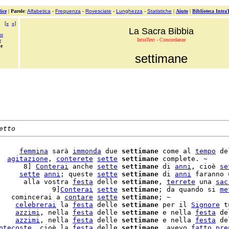
ice
|
Parole
:
Alfabetica
-
Frequenza
-
Rovesciate
-
Lunghezza
-
Statistiche
|
Aiuto
|
Biblioteca Intra
[
«
»
]
La Sacra Bibbia
no
IntraText - Concordanze
o
ne
settimane
etto
     
femmina
 sarà 
immonda
 due 
settimane
 come al 
tempo
 de
  
agitazione
, 
conterete
sette
settimane
 complete. ~

      8] 
Conterai
 anche 
sette
settimane
 di 
anni
, cioè 
se
     
sette
anni
; queste 
sette
settimane
 di 
anni
 faranno 
      alla vostra 
festa
 delle 
settimane
, 
terrete
 una 
sac
             9]
Conterai
sette
settimane
; da quando si 
me
   comincerai a 
contare
sette
settimane
; ~

    
celebrerai
 la 
festa
 delle 
settimane
 per il 
Signore
 t
    
azzimi
, nella 
festa
 delle 
settimane
 e nella 
festa
 de
    
azzimi
, nella 
festa
 delle 
settimane
 e nella 
festa
 de
ntecoste
, cioè la 
festa
 delle 
settimane
, avevo 
fatto
pre