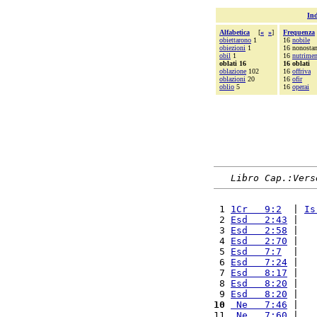
Ind
Alfabetica
[
«
»
]
Frequenza
obiettarono
1
16
nobile
obiezioni
1
16 nonostan
obil
1
16
nutrime
oblati 16
16 oblati
oblazione
102
16
offriva
oblazioni
20
16
ofir
oblio
5
16
operai
Libro Cap.:Vers
 1 
1Cr   9:2
  | 
Is
 2 
Esd   2:43
 |   
 3 
Esd   2:58
 |   
 4 
Esd   2:70
 |   
 5 
Esd   7:7
  |   
 6 
Esd   7:24
 |   
 7 
Esd   8:17
 |   
 8 
Esd   8:20
 |   
 9 
Esd   8:20
 |   
10
 Ne   7:46
 |   
11 
 Ne   7:60
 |   