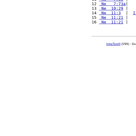
12 
 Ne   7:73a
|   
13 
 Ne  10:29
 |   
14 
 Ne  11:3
  |  
I
15 
 Ne  11:21
 |   
16 
 Ne  11:21
 |   
IntraText®
(V89) - So