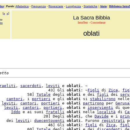
ice
|
Parole
:
Alfabetica
-
Frequenza
-
Rovesciate
-
Lunghezza
-
Statistiche
|
Aiuto
|
Biblioteca Intra
[
«
»
]
La Sacra Bibbia
te
IntraText - Concordanze
nto
oblati
etto
raeliti
, 
sacerdoti
, 
leviti
 e 
oblati
. ~

                     43] Gli 
oblati
: ~
Figli
 di 
Zica
, 
fig
            58] 
Totale
 degli 
oblati
 e dei 
figli
 dei 
serv
   
cantori
, i 
portieri
 e gli 
oblati
 si 
stabilirono
 nelle
 
leviti
, 
cantori
, 
portieri
 e 
oblati
partirono
 per 
Gerusa
  
leviti
, 
cantori
, 
portieri
, 
oblati
 e 
inservienti
 di que
     
Iddo
 e ai suoi 
fratelli
oblati
 nella 
località
 di 
Ca
                   20] Degli 
oblati
, che 
Davide
 e i 
prin
   dei 
leviti
: 
duecentoventi
oblati
. Furono 
registrati
 p
                     46] Gli 
oblati
: 
figli
 di 
Zica
, 
figl
            60] 
Totale
 degli 
oblati
 e dei 
discendenti
 de