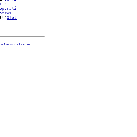
i
 si

eparati
servi
ll'
Ofel
ive Commons License