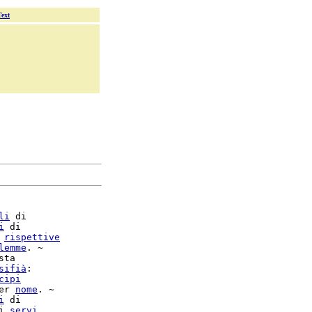
Text
li
 di

i
 di

 
rispettive
lemme
. ~

sta

sifià
:

cipi
er 
nome
i
 di

i 
servi