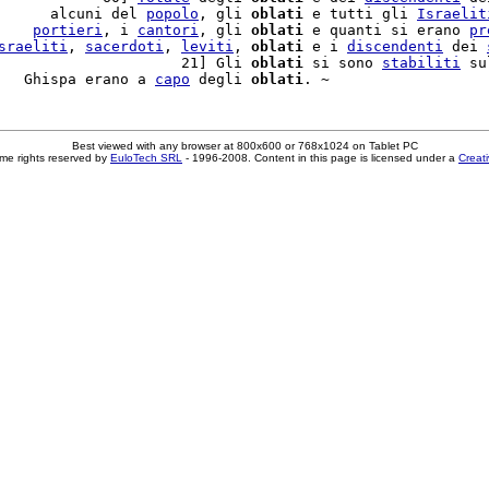
      alcuni del 
popolo
, gli 
oblati
 e tutti gli 
Israelit
    
portieri
, i 
cantori
, gli 
oblati
 e quanti si erano 
pr
sraeliti
, 
sacerdoti
, 
leviti
, 
oblati
 e i 
discendenti
 dei 
                     21] Gli 
oblati
 si sono 
stabiliti
 su
   Ghispa erano a 
capo
 degli 
oblati
Best viewed with any browser at 800x600 or 768x1024 on Tablet PC
me rights reserved by
EuloTech SRL
- 1996-2008. Content in this page is licensed under a
Creat