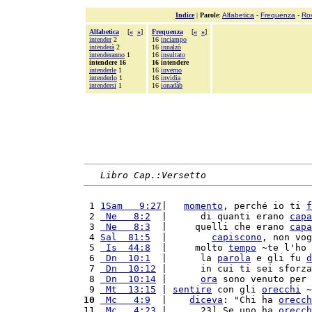
Indice
|
Parole
:
Alfabetica
-
Frequenza
-
Ro
Alfabetica
[
«
»
]
Frequenza
[
«
»
]
intender
2
16
inciampo
intenderà
2
16
innalzò
intenderanno
1
16
insultato
intendere 16
16 intendere
intenderle
1
16
inverno
intenderlo
1
16
invidia
intendersi
1
16
ionadàb
Libro Cap.:Versetto
 1 
1Sam   9:27
|   
momento
, perché io ti 
f
 2 
 Ne   8:2
  |      di quanti erano 
capa
 3 
 Ne   8:3
  |     quelli che erano 
capa
 4 
Sal  81:5
  |        
capiscono
, non vog
 5 
 Is  44:8
  |     molto 
tempo
 ~te l'ho 
 6 
 Dn  10:1
  |      la 
parola
 e gli fu 
d
 7 
 Dn  10:12
 |      in cui ti sei sforza
 8 
 Dn  10:14
 |      
ora
 sono venuto per 
 9 
 Mt  13:15
 | 
sentire
 con gli 
orecchi
 ~
10
 Mc   4:9
  |    
diceva
: "Chi ha 
orecch
11 
 Mc   4:23
 |      23] Se uno ha 
orecch