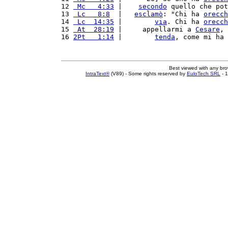
12 
 Mc   4:33
 |    
secondo
 quello che pot
13 
 Lc   8:8
  |   
esclamò
: "Chi ha 
orecch
14 
 Lc  14:35
 |        
via
. Chi ha 
orecch
15 
 At  28:19
 |     appellarmi a 
Cesare
, 
16 
2Pt   1:14
 |        
tenda
, come mi ha 
Best viewed with any br
IntraText®
(V89) - Some rights reserved by
EuloTech SRL
- 1