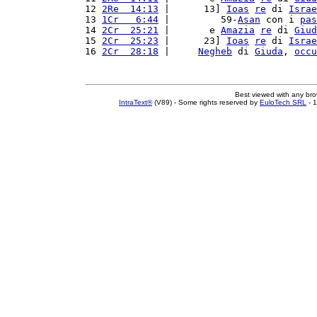
12 
2Re  14:13
 |      13] 
Ioas
re
 di 
Israe
13 
1Cr   6:44
 |         59-
Asan
 con i 
pas
14 
2Cr  25:21
 |       e 
Amazia
re
 di 
Giud
15 
2Cr  25:23
 |      23] 
Ioas
re
 di 
Israe
16 
2Cr  28:18
 |     
Negheb
 di 
Giuda
, 
occu
Best viewed with any br
IntraText®
(V89) - Some rights reserved by
EuloTech SRL
- 1