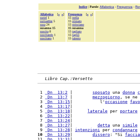
Indice
|
Parole
:
Alfabetica
-
Frequenza
-
Ro
Alfabetica
[
«
»
]
Frequenza
[
«
»
]
suriel
1
15
stella
surisaddai
5
15
stimato
susa
24
15
strisciano
susanna 15
15 susanna
suscita
8
15
tagliato
suscitando
1
15
tagliò
suscitano
1
15
talento
Libro Cap.:Versetto
 1 
 Dn  13:2
 |        
sposato
 una 
donna
c
 2 
 Dn  13:7
 |        
mezzogiorno
, se ne 
 3 
 Dn  13:15
|           l'
occasione
favo
 4 
 Dn  13:17
|                           
 5 
 Dn  13:18
|      
laterale
 per 
portare
 
 6 
 Dn  13:22
|                           
 7 
 Dn  13:24
|                           
 8 
 Dn  13:27
|          
detta
 una 
simile
 
 9 
 Dn  13:28
| 
intenzioni
 per 
condannare
 
10
 Dn  13:29
|        
dissero
: "Si 
faccia
11 
 Dn  13:31
|                           