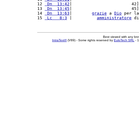
12 
 Dn  13:42
|                        42]
13 
 Dn  13:45
|                        45]
14 
 Dn  13:63
|        
grazie
 a 
Dio
 per la
15 
 Lc   8:3
 |          
amministratore
 di
Best viewed with any br
IntraText®
(V89) - Some rights reserved by
EuloTech SRL
- 1