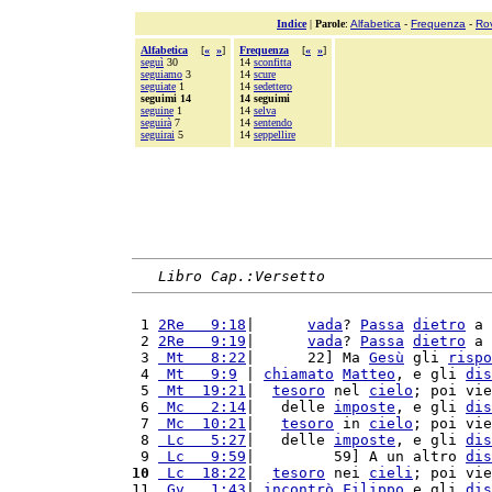
Indice
|
Parole
:
Alfabetica
-
Frequenza
-
Ro
Alfabetica
[
«
»
]
Frequenza
[
«
»
]
seguì
30
14
sconfitta
seguiamo
3
14
scure
seguiate
1
14
sedettero
seguimi 14
14 seguimi
seguine
1
14
selva
seguirà
7
14
sentendo
seguirai
5
14
seppellire
Libro Cap.:Versetto
 1 
2Re   9:18
|      
vada
? 
Passa
dietro
 a 
 2 
2Re   9:19
|      
vada
? 
Passa
dietro
 a 
 3 
 Mt   8:22
|      22] Ma 
Gesù
 gli 
rispo
 4 
 Mt   9:9
 | 
chiamato
Matteo
, e gli 
dis
 5 
 Mt  19:21
|  
tesoro
 nel 
cielo
; poi vie
 6 
 Mc   2:14
|   delle 
imposte
, e gli 
dis
 7 
 Mc  10:21
|   
tesoro
 in 
cielo
; poi vie
 8 
 Lc   5:27
|   delle 
imposte
, e gli 
dis
 9 
 Lc   9:59
|         59] A un altro 
dis
10
 Lc  18:22
|  
tesoro
 nei 
cieli
; poi vie
11 
 Gv   1:43
| 
incontrò
Filippo
 e gli 
dis