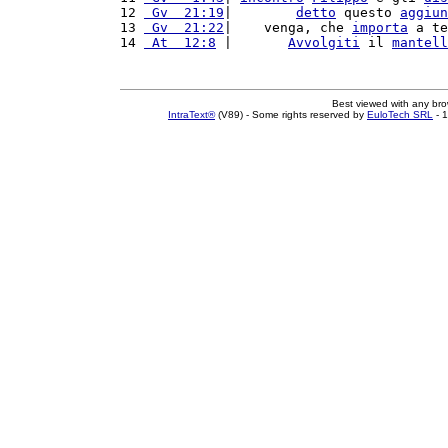
12 
 Gv  21:19
|        
detto
 questo 
aggiun
13 
 Gv  21:22
|    venga, che 
importa
 a te
14 
 At  12:8
 |       
Avvolgiti
 il 
mantell
Best viewed with any br
IntraText®
(V89) - Some rights reserved by
EuloTech SRL
- 1