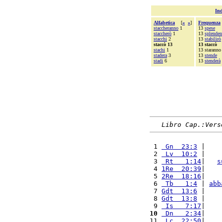
Ind
Alfabetica
[
«
»
]
Frequenza
staccheranno
1
13
spese
staccherò
1
13
splenden
stacchi
2
13
stabilirò
staccò 13
13 staccò
stachi
1
13 staranno
stadera
3
13
stende
stadi
6
13
stenderà
Libro Cap.:Vers
 1 
 Gn  23:3
 |    
 2 
 Lv  10:2
 |    
 3 
 Rt   1:14
|   
s
 4 
1Re  20:39
|    
 5 
2Re  18:16
|    
 6 
 Tb   1:4
 | 
abb
 7 
Gdt  13:6
 |    
 8 
Gdt  13:8
 |    
 9 
 Is   7:17
|    
10
 Dn   2:34
|    
11 
 Lc  22:50
|    