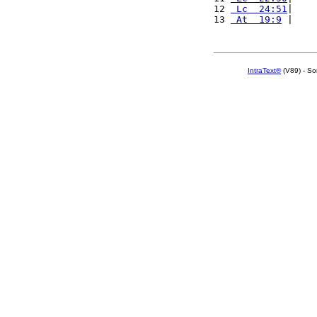
12 
 Lc  24:51
|    
13 
 At  19:9
 |    
IntraText®
(V89) - So