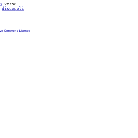
o
 verso

 
discepoli
ive Commons License