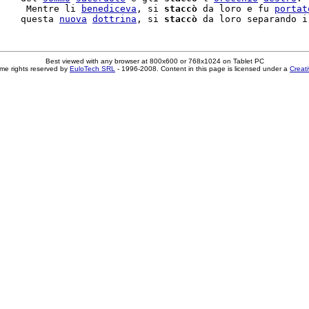
     Mentre li 
benediceva
, si 
staccò
 da loro e fu 
portat
    questa 
nuova
dottrina
, si 
staccò
 da loro separando i
Best viewed with any browser at 800x600 or 768x1024 on Tablet PC
me rights reserved by
EuloTech SRL
- 1996-2008. Content in this page is licensed under a
Creat