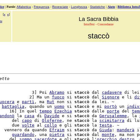
ice
|
Parole
:
Alfabetica
-
Frequenza
-
Rovesciate
-
Lunghezza
-
Statistiche
|
Aiuto
|
Biblioteca Intra
[
«
»
]
La Sacra Bibbia
te
IntraText - Concordanze
staccò
etto
             3] Poi 
Abramo
 si 
staccò
 dal 
cadavere
 di lei
            2] Ma un 
fuoco
 si 
staccò
 dal 
Signore
 e li 
di
uocera
 e 
partì
, ma 
Rut
 non si 
staccò
 da lei. ~

 
battaglia
, quando un 
uomo
 si 
staccò
 e mi 
portò
 un 
indiv
    16] In quel 
tempo
Ezechia
staccò
 dalle 
porte
 del 
tem
andonò
 la 
casa
 di 
Davide
 e si 
staccò
 da 
Gerusalemme
, la 
     del 
capo
 di 
Oloferne
, ne 
staccò
 la 
scimitarra
 di lu
     due 
volte
 al 
collo
 e gli 
staccò
 la 
testa
. ~

  vennero da quando 
Efraim
 si 
staccò
 da 
Giuda
: 
manderà
 i
     
guardando
, una 
pietra
 si 
staccò
 dal 
monte
, ma non p
    del 
sommo
sacerdote
 e gli 
staccò
 l'
orecchio
destro
. ~