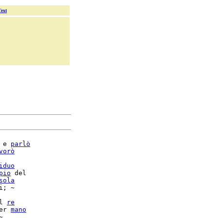
Text
 e 
parlò
vorò
iduo
pio
 del

sola
i; ~

l 
re
er 
mano

