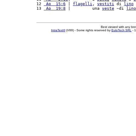
12 
 Ap  15:6
 | 
flagelli
, 
vestiti
 di 
lino
13 
 Ap  19:8
 |         una 
veste
 ~di 
lino
Best viewed with any br
IntraText®
(V89) - Some rights reserved by
EuloTech SRL
- 1