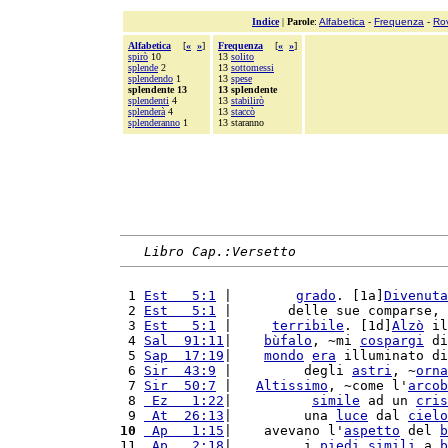
Indice
|
Parole
:
Alfabetica
-
Frequenza
-
Ro
Alfabetica
[
«
»
]
Frequenza
[
«
»
]
spirò
10
13
solito
splende
2
13
sottomessi
splendendo
1
13
spese
splendente 13
13 splendente
splendenti
4
13
stabilirò
splenderà
4
13
staccò
splenderanno
1
13 staranno
Libro Cap.:Versetto
 1 
Est   5:1
 |        
grado
. [1a]
Divenuta
 2 
Est   5:1
 |       delle sue comparse, 
 3 
Est   5:1
 |     
terribile
. [1d]
Alzò
 il
 4 
Sal  91:11
|    
bùfalo
, ~mi 
cospargi
 di
 5 
Sap  17:19
|    
mondo
era
 illuminato di
 6 
Sir  43:9
 |         degli 
astri
, ~
orna
 7 
Sir  50:7
 |   
Altissimo
, ~come l'
arcob
 8 
 Ez   1:22
|          
simile
 ad un 
cris
 9 
 At  26:13
|         una 
luce
 dal 
cielo
10
 Ap   1:15
|    avevano l'
aspetto
 del 
b
11 
 Ap   2:18
|         i 
piedi
simili
 a 
b