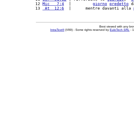
12 
Mic   7:4
  |         
giorno
predetto
 d
13 
 At  12:6
  |      mentre davanti alla 
Best viewed with any br
IntraText®
(V89) - Some rights reserved by
EuloTech SRL
- 1