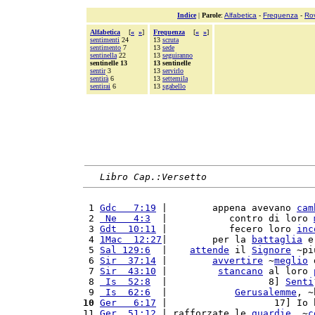
Indice
|
Parole
:
Alfabetica
-
Frequenza
-
Ro
Alfabetica
[
«
»
]
Frequenza
[
«
»
]
sentimenti
24
13
scruta
sentimento
7
13
sede
sentinella
22
13
seguiranno
sentinelle 13
13 sentinelle
sentir
3
13
servirlo
sentirà
6
13
settemila
sentirai
6
13
sgabello
Libro Cap.:Versetto
 1 
Gdc   7:19
 |        appena avevano 
cam
 2 
 Ne   4:3
  |           contro di loro 
 3 
Gdt  10:11
 |           fecero loro 
inc
 4 
1Mac  12:27
|        per la 
battaglia
 e
 5 
Sal 129:6
  |    
attende
 il 
Signore
 ~pi
 6 
Sir  37:14
 |        
avvertire
 ~
meglio
 
 7 
Sir  43:10
 |         
stancano
 al loro 
 8 
 Is  52:8
  |                  8] 
Senti
 9 
 Is  62:6
  |            
Gerusalemme
, ~
10
Ger   6:17
 |                   17] Io 
11 
Ger  51:12
 | rafforzate le 
guardie
, ~
c