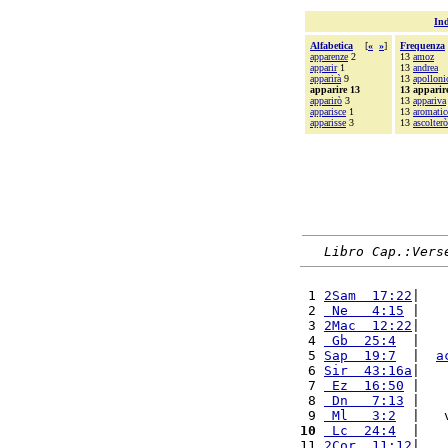
Ind
Alfabetica
[
«
»
]
Frequenza
apparenze
2
13
amoz
apparir
1
13
andrea
apparirà
9
13
apolloni
apparire 13
13 apparir
apparirò
3
13
appariva
apparisce
1
13
aromatic
apparisse
3
13
ascolterò
Libro Cap.:Vers
 1 
2Sam  17:22
|   
 2 
 Ne   4:15
 |   
 3 
2Mac  12:22
|   
 4 
 Gb  25:4
  |   
 5 
Sap  19:7
  |  
a
 6 
Sir  43:16a
|   
 7 
 Ez  16:50
 |   
 8 
 Dn   7:13
 |   
 9 
 Ml   3:2
  |   
10
 Lc  24:4
  |   
11 
2Cor  11:12
|   