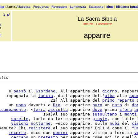
ice
|
Parole
:
Alfabetica
-
Frequenza
-
Rovesciate
-
Lunghezza
-
Statistiche
|
Aiuto
|
Biblioteca Intra
[
«
»
]
La Sacra Bibbia
IntraText - Concordanze
o
e
apparire
o
etto
    e 
passò
 il 
Giordano
. All'
apparire
 del 
giorno
, neppure
   impugnata la 
lancia
, dall'
apparire
 dell'
alba
 allo 
spu
                     22] All'
apparire
 del 
primo
reparto
 
    un 
uomo
 davanti a 
Dio
 ~e 
apparire
puro
 un 
nato
 di 
do
ccampamento
, ~
terra
asciutta
apparire
dove
 prima 
c'
era
a
                  16a]Al suo 
apparire
sussultano
 i 
monti
     
sorelle
, tanto da farle 
apparire
giuste
, con tutte 
     
visioni
notturne
, ~ecco 
apparire
, sulle 
nubi
 del 
ci
venuta? Chi 
resisterà
 al suo 
apparire
? Egli è come il 
fu
    
incerte
, ecco due 
uomini
apparire
 vicino a loro in 
v
     
cercano
 un 
pretesto
 per 
apparire
 come noi in quello 