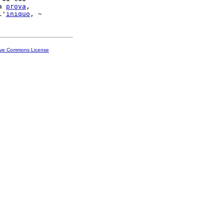
a 
prova
,

l'
iniquo
ive Commons License