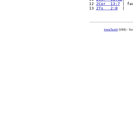
12 
2Cor  13:7
 | fa
13 
2Ts   2:8
  |   
IntraText®
(V89) - So