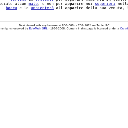
cciate alcun 
male
, e non per 
apparire
 noi 
superiori
 nell
   
bocca
 e lo 
annienterà
 all'
apparire
 della sua venuta, 
Best viewed with any browser at 800x600 or 768x1024 on Tablet PC
me rights reserved by
EuloTech SRL
- 1996-2008. Content in this page is licensed under a
Creat