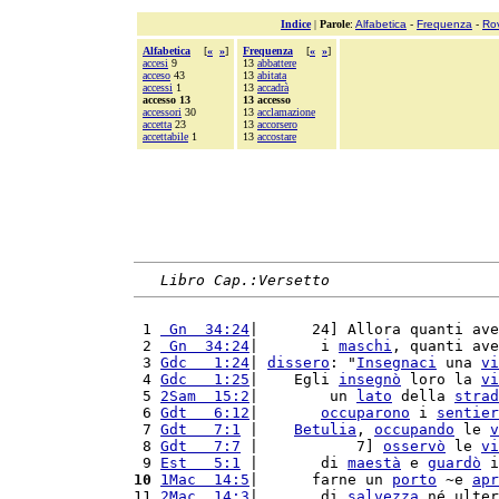
Indice
|
Parole
:
Alfabetica
-
Frequenza
-
Ro
Alfabetica
[
«
»
]
Frequenza
[
«
»
]
accesi
9
13
abbattere
acceso
43
13
abitata
accessi
1
13
accadrà
accesso 13
13 accesso
accessori
30
13
acclamazione
accetta
23
13
accorsero
accettabile
1
13
accostare
Libro Cap.:Versetto
 1 
 Gn  34:24
|      24] Allora quanti ave
 2 
 Gn  34:24
|       i 
maschi
, quanti ave
 3 
Gdc   1:24
| 
dissero
: "
Insegnaci
 una 
vi
 4 
Gdc   1:25
|    Egli 
insegnò
 loro la 
vi
 5 
2Sam  15:2
|        un 
lato
 della 
strad
 6 
Gdt   6:12
|       
occuparono
 i 
sentier
 7 
Gdt   7:1
 |    
Betulia
, 
occupando
 le 
v
 8 
Gdt   7:7
 |           7] 
osservò
 le 
vi
 9 
Est   5:1
 |       di 
maestà
 e 
guardò
 i
10
1Mac  14:5
|      farne un 
porto
 ~e 
apr
11 
2Mac  14:3
|       di 
salvezza
 né ulter