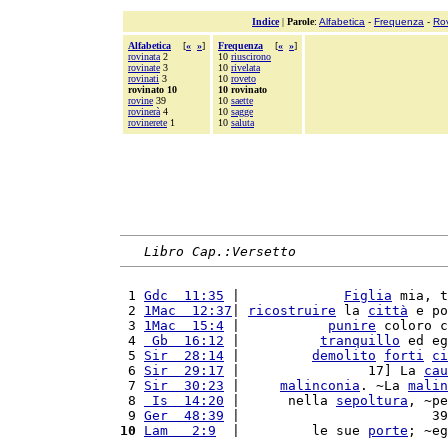
Indice
|
Parole
:
Alfabetica
-
Frequenza
-
Ro
Alfabetica
[
«
»
]
Frequenza
[
«
»
]
rovinata
2
10
riuscirono
rovinate
3
10
rivelata
rovinati
3
10
roveto
rovinato 10
10 rovinato
rovine
39
10
saette
rovinerà
4
10
sagge
rovinerete
1
10
saluta
Libro Cap.:Versetto
 1 
Gdc  11:35
 |             
Figlia
 mia, t
 2 
1Mac  12:37
| 
ricostruire
 la 
città
 e po
 3 
1Mac  15:4
 |           
punire
 coloro c
 4 
 Gb  16:12
 |          
tranquillo
 ed eg
 5 
Sir  28:14
 |         
demolito
forti
ci
 6 
Sir  29:17
 |                17] La 
cau
 7 
Sir  30:23
 |     
malinconia
. ~La 
malin
 8 
 Is  14:20
 |      nella 
sepoltura
, ~pe
 9 
Ger  48:39
 |                        39
10
Lam   2:9
  |         le sue 
porte
; ~eg