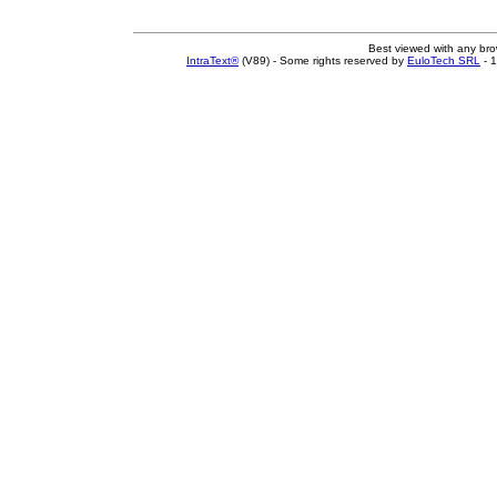
Best viewed with any br
IntraText®
(V89) - Some rights reserved by
EuloTech SRL
- 1