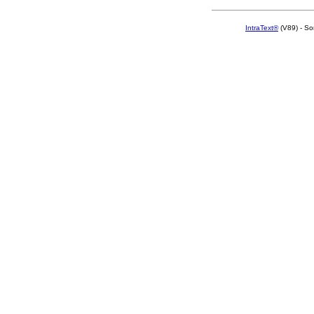
IntraText®
(V89) - So