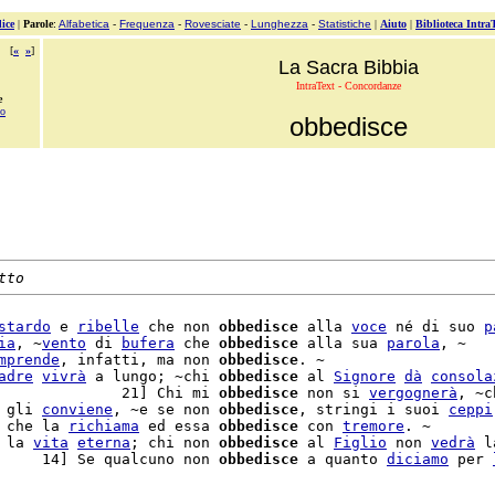
ice
|
Parole
:
Alfabetica
-
Frequenza
-
Rovesciate
-
Lunghezza
-
Statistiche
|
Aiuto
|
Biblioteca Intra
[
«
»
]
La Sacra Bibbia
IntraText - Concordanze
e
no
obbedisce
tto
stardo
 e 
ribelle
 che non 
obbedisce
 alla 
voce
 né di suo 
p
ia
, ~
vento
 di 
bufera
 che 
obbedisce
 alla sua 
parola
, ~

mprende
, infatti, ma non 
obbedisce
. ~

adre
vivrà
 a lungo; ~chi 
obbedisce
 al 
Signore
dà
consola
              21] Chi mi 
obbedisce
 non si 
vergognerà
, ~c
 gli 
conviene
, ~e se non 
obbedisce
, stringi i suoi 
ceppi
 che la 
richiama
 ed essa 
obbedisce
 con 
tremore
. ~

 la 
vita
eterna
; chi non 
obbedisce
 al 
Figlio
 non 
vedrà
 l
     14] Se qualcuno non 
obbedisce
 a quanto 
diciamo
 per 