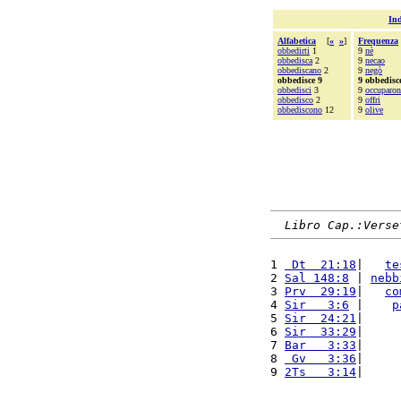
Ind
Alfabetica
[
«
»
]
Frequenza
obbedirti
1
9
nè
obbedisca
2
9
necao
obbediscano
2
9
negò
obbedisce 9
9 obbedisc
obbedisci
3
9
occuparo
obbedisco
2
9
offri
obbediscono
12
9
olive
Libro Cap.:Verse
1 
 Dt  21:18
|   
te
2 
Sal 148:8
 | 
nebb
3 
Prv  29:19
|   
co
4 
Sir   3:6
 |    
p
5 
Sir  24:21
|     
6 
Sir  33:29
|     
7 
Bar   3:33
|     
8 
 Gv   3:36
|     
9 
2Ts   3:14
|     