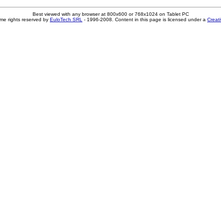
Best viewed with any browser at 800x600 or 768x1024 on Tablet PC
me rights reserved by
EuloTech SRL
- 1996-2008. Content in this page is licensed under a
Creat