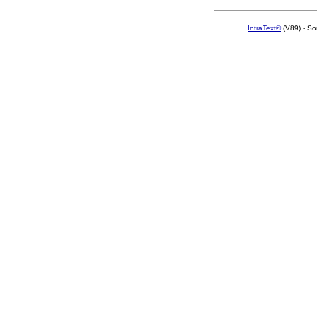
IntraText®
(V89) - So