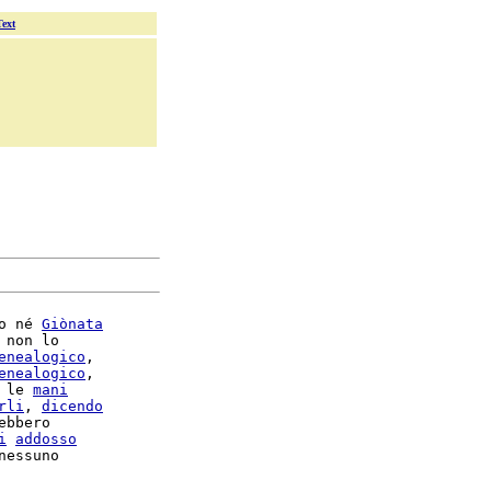
Text
o né 
Giònata
 non lo

enealogico
,

enealogico
,

 le 
mani
rli
, 
dicendo
ebbero

i
addosso