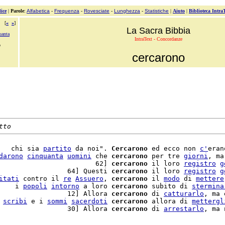
ice
|
Parole
:
Alfabetica
-
Frequenza
-
Rovesciate
-
Lunghezza
-
Statistiche
|
Aiuto
|
Biblioteca Intra
[
«
»
]
La Sacra Bibbia
uanta
IntraText - Concordanze
o
cercarono
tto
   chi sia 
partito
 da noi". 
Cercarono
 ed ecco non 
c'
eran
darono
cinquanta
uomini
 che 
cercarono
 per tre 
giorni
, ma
                        62] 
cercarono
 il loro 
registro
g
                 64] Questi 
cercarono
 il loro 
registro
g
itati
 contro il 
re
Assuero
, 
cercarono
 il 
modo
 di 
mettere
    i 
popoli
intorno
 a loro 
cercarono
 subito di 
stermina
                 12] Allora 
cercarono
 di 
catturarlo
, ma 
 
scribi
 e i 
sommi
sacerdoti
cercarono
 allora di 
mettergl
                 30] Allora 
cercarono
 di 
arrestarlo