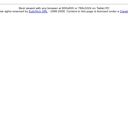
Best viewed with any browser at 800x600 or 768x1024 on Tablet PC
me rights reserved by
EuloTech SRL
- 1996-2008. Content in this page is licensed under a
Creat