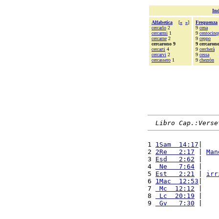
Ind
Alfabetica
[
«
»
]
Frequenza
cercarlo
2
9
cena
cercarmi
1
9
centocinq
cercarne
2
9
ceppo
cercarono 9
9 cercaron
cercarti
4
9
cercherà
cercarvi
2
9
cessa
cercassero
1
9
chezròn
Libro Cap.:Verse
1 
1Sam  14:17
|    
2 
2Re   2:17
 | 
Man
3 
Esd   2:62
 |    
4 
 Ne   7:64
 |    
5 
Est   2:21
 | 
irr
6 
1Mac  12:53
|    
7 
 Mc  12:12
 |    
8 
 Lc  20:19
 |    
9 
 Gv   7:30
 |    