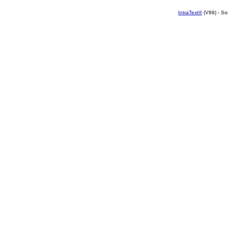
IntraText®
(V89) - So