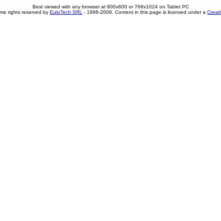
Best viewed with any browser at 800x600 or 768x1024 on Tablet PC
me rights reserved by
EuloTech SRL
- 1996-2008. Content in this page is licensed under a
Creat