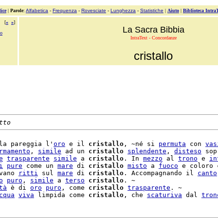
ice
|
Parole
:
Alfabetica
-
Frequenza
-
Rovesciate
-
Lunghezza
-
Statistiche
|
Aiuto
|
Biblioteca Intra
[
«
»
]
La Sacra Bibbia
no
IntraText - Concordanze
cristallo
tto
la pareggia l'
oro
 e il 
cristallo
, ~né si 
permuta
 con 
vas
rmamento
, 
simile
 ad un 
cristallo
splendente
, 
disteso
 sop
e
trasparente
simile
 a 
cristallo
. In 
mezzo
 al 
trono
 e 
in
i
pure
 come un 
mare
 di 
cristallo
misto
 a 
fuoco
 e coloro c
vano 
ritti
 sul 
mare
 di 
cristallo
. Accompagnando il 
canto
o
puro
, 
simile
 a 
terso
cristallo
. ~

tà
 è di 
oro
puro
, come 
cristallo
trasparente
. ~

cqua
viva
 limpida come 
cristallo
, che 
scaturiva
 dal 
tron