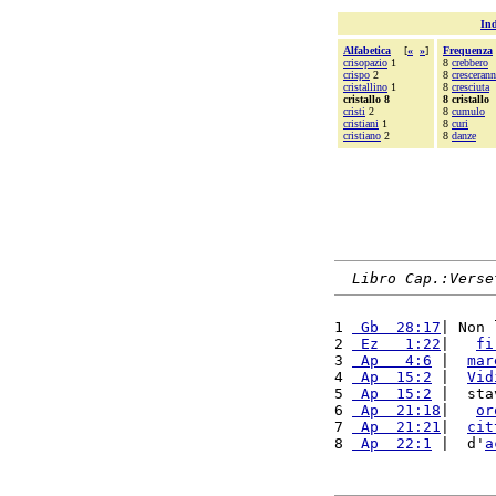
Ind
Alfabetica
[
«
»
]
Frequenza
crisopazio
1
8
crebbero
crispo
2
8
cresceran
cristallino
1
8
cresciuta
cristallo 8
8 cristallo
cristi
2
8
cumulo
cristiani
1
8
curi
cristiano
2
8
danze
Libro Cap.:Verse
1 
 Gb  28:17
| Non 
2 
 Ez   1:22
|   
fi
3 
 Ap   4:6
 |  
mar
4 
 Ap  15:2
 |  
Vid
5 
 Ap  15:2
 |  sta
6 
 Ap  21:18
|   
or
7 
 Ap  21:21
|  
cit
8 
 Ap  22:1
 |  d'
a