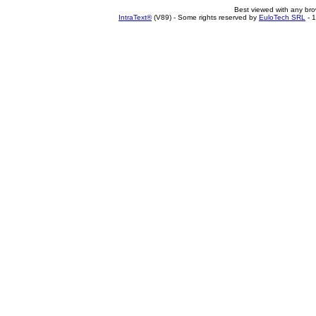
Best viewed with any br
IntraText®
(V89) - Some rights reserved by
EuloTech SRL
- 1