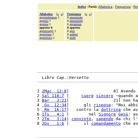
Indice
|
Parole
:
Alfabetica
-
Frequenza
-
Ro
Alfabetica
[
«
»
]
Frequenza
[
«
»
]
apprenderanno
1
8
annunziate
appresa
1
8
annunzierà
apprese
1
8
apparenza
appreso 8
8 appreso
apprestargli
1
8
apro
apprestata
1
8
ardenti
apprestava
2
8
arido
Libro Cap.:Versetto
1 
2Mac  12:8
|                  8] Avendo 
2 
Sal 118:7
 |     
cuore
sincero
 ~quando a
3 
Bar   3:21
|                  21] non ha
4 
 Gv  12:34
|      gli 
rispose
: "Noi abbi
5 
 Rm  16:17
|   contro la 
dottrina
 che av
6 
1Ts   4:1
 |        nel 
Signore
Gesù
: av
7 
2Tm   3:14
| 
convinto
, 
sapendo
 da chi l'
8 
2Gv   1:6
 |      il 
comandamento
 che av