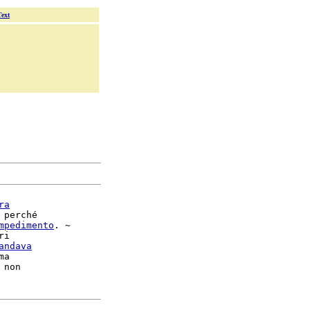
Text
ra
 perché

mpedimento
. ~

i

andava
ma
