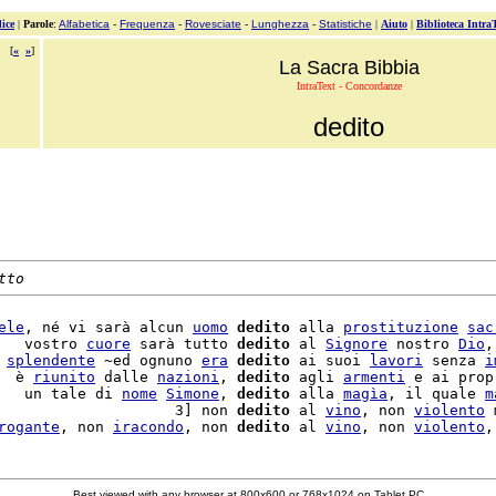
ice
|
Parole
:
Alfabetica
-
Frequenza
-
Rovesciate
-
Lunghezza
-
Statistiche
|
Aiuto
|
Biblioteca Intra
[
«
»
]
La Sacra Bibbia
IntraText - Concordanze
dedito
tto
ele
, né vi sarà alcun 
uomo
dedito
 alla 
prostituzione
sac
   vostro 
cuore
 sarà tutto 
dedito
 al 
Signore
 nostro 
Dio
,
 
splendente
 ~ed ognuno 
era
dedito
 ai suoi 
lavori
 senza 
i
  è 
riunito
 dalle 
nazioni
, 
dedito
 agli 
armenti
 e ai propr
   un tale di 
nome
Simone
, 
dedito
 alla 
magìa
, il quale 
m
                    3] non 
dedito
 al 
vino
, non 
violento
 
rogante
, non 
iracondo
, non 
dedito
 al 
vino
, non 
violento
Best viewed with any browser at 800x600 or 768x1024 on Tablet PC