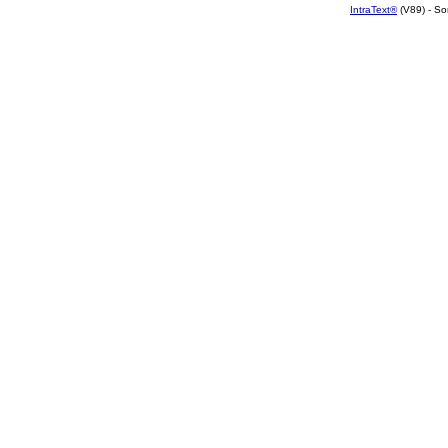
IntraText®
(V89) - So