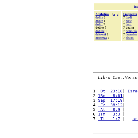
Ind
Alfabetica
[
«
»
]
Frequenza
dedita
2
7
dardi
dedite
1
7
darle
dediti
3
7
darsi
dedito 7
7 dedito
dedurre
1
7
demolirò
deferenti
1
7
depredare
deferenza
1
7
dèstati
Libro Cap.:Verse
1 
 Dt  23:18
| 
Isra
2 
1Re   8:61
|     
3 
Sap  17:19
|     
4 
 Ez  38:12
|     
5 
 At   8:9
 |     
6 
1Tm   3:3
 |     
7 
 Tt   1:7
 |   
ar