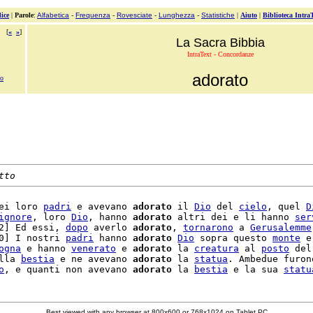
ice
|
Parole
:
Alfabetica
-
Frequenza
-
Rovesciate
-
Lunghezza
-
Statistiche
|
Aiuto
|
Biblioteca Intra
[
«
»
]
La Sacra Bibbia
IntraText - Concordanze
adorato
no
tto
ei loro 
padri
 e avevano 
adorato
 il 
Dio
 del 
cielo
, quel 
D
ignore
, loro 
Dio
, hanno 
adorato
 altri dei e li hanno 
ser
2] Ed essi, 
dopo
 averlo 
adorato
, 
tornarono
 a 
Gerusalemme
0] I nostri 
padri
 hanno 
adorato
Dio
 sopra questo 
monte
 e

ogna
 e hanno 
venerato
 e 
adorato
 la 
creatura
 al 
posto
 del

lla 
bestia
 e ne avevano 
adorato
 la 
statua
. Ambedue furono
o
, e quanti non avevano 
adorato
 la 
bestia
 e la sua 
statu
Best viewed with any browser at 800x600 or 768x1024 on Tablet PC