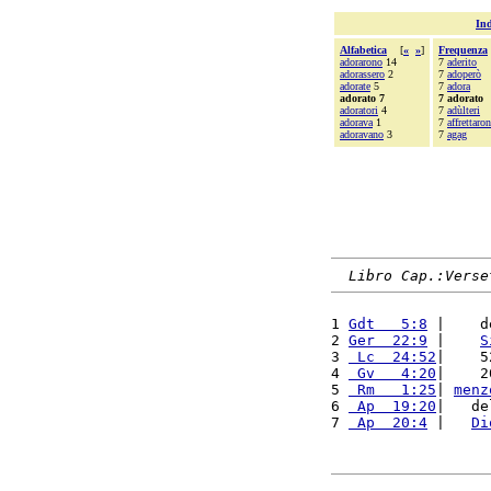
Ind
Alfabetica
[
«
»
]
Frequenza
adorarono
14
7
aderito
adorassero
2
7
adoperò
adorate
5
7
adora
adorato 7
7 adorato
adoratori
4
7
adùlteri
adorava
1
7
affrettaro
adoravano
3
7
agag
Libro Cap.:Verse
1 
Gdt   5:8
 |    d
2 
Ger  22:9
 |    
S
3 
 Lc  24:52
|    5
4 
 Gv   4:20
|    2
5 
 Rm   1:25
| 
menz
6 
 Ap  19:20
|   de
7 
 Ap  20:4
 |   
Di