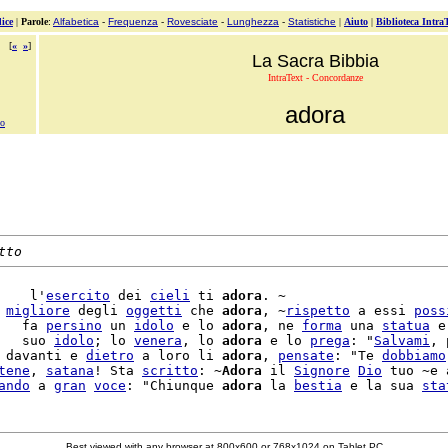
ice
|
Parole
:
Alfabetica
-
Frequenza
-
Rovesciate
-
Lunghezza
-
Statistiche
|
Aiuto
|
Biblioteca Intra
[
«
»
]
La Sacra Bibbia
IntraText - Concordanze
adora
no
tto
    l'
esercito
 dei 
cieli
 ti 
adora
. ~

 
migliore
 degli 
oggetti
 che 
adora
, ~
rispetto
 a essi 
poss
   fa 
persino
 un 
idolo
 e lo 
adora
, ne 
forma
 una 
statua
 e
   suo 
idolo
; lo 
venera
, lo 
adora
 e lo 
prega
: "
Salvami
, 
 davanti e 
dietro
 a loro li 
adora
, 
pensate
: "Te 
dobbiamo
tene
, 
satana
! Sta 
scritto
: ~
Adora
 il 
Signore
Dio
 tuo ~e a
ando
 a 
gran
voce
: "Chiunque 
adora
 la 
bestia
 e la sua 
sta
Best viewed with any browser at 800x600 or 768x1024 on Tablet PC