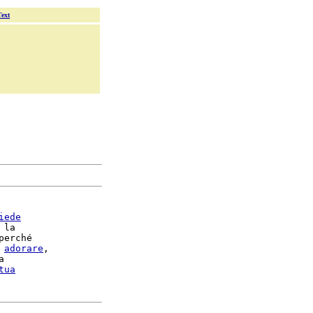
Text
iede
 la

perché

adorare
,



tua