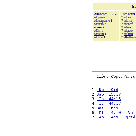
Ind
Alfabetica
[
«
»
]
Frequenza
adopererà
1
7
addice
adopereranno
1
7
aderito
adoperò
7
7
adoperò
adora 7
7 adora
adòra
1
7
adorato
adoràim
1
7
adùlteri
adoralo
1
7
affrettaro
Libro Cap.:Verse
1 
 Ne   9:6
 |     
2 
Sap  15:17
|     
3 
 Is  44:15
|     
4 
 Is  44:17
|     
5 
Bar   6:5
 |     
6 
 Mt   4:10
|  
Vat
7 
 Ap  14:9
 | 
grid