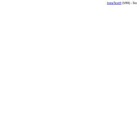
IntraText®
(V89) - So