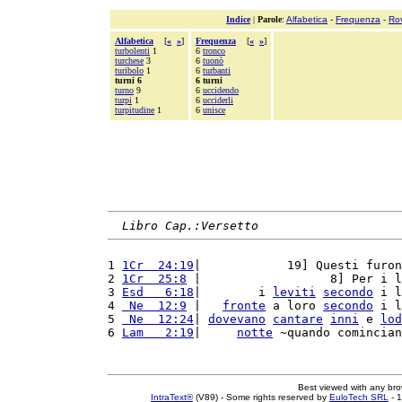
Indice
|
Parole
:
Alfabetica
-
Frequenza
-
Ro
Alfabetica
[
«
»
]
Frequenza
[
«
»
]
turbolenti
1
6
tronco
turchese
3
6
tuonò
turibolo
1
6
turbanti
turni 6
6 turni
turno
9
6
uccidendo
turpi
1
6
ucciderli
turpitudine
1
6
unisce
Libro Cap.:Versetto
1 
1Cr  24:19
|            19] Questi furon
2 
1Cr  25:8
 |                  8] Per i l
3 
Esd   6:18
|        i 
leviti
secondo
 i l
4 
 Ne  12:9
 |   
fronte
 a loro 
secondo
 i l
5 
 Ne  12:24
| 
dovevano
cantare
inni
 e 
lod
6 
Lam   2:19
|     
notte
 ~quando comincian
Best viewed with any br
IntraText®
(V89) - Some rights reserved by
EuloTech SRL
- 1